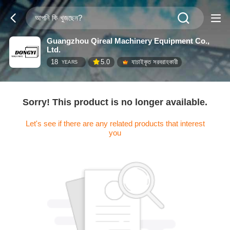
Guangzhou Qireal Machinery Equipment Co.,
Ltd.
18
5.0
যাচাইকৃত সরবরাহকারী
YEARS
Sorry! This product is no longer available.
Let's see if there are any related products that interest
you