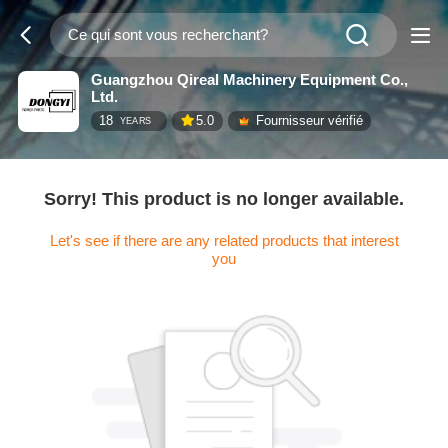
Guangzhou Qireal Machinery Equipment Co.,
Ltd.
18
5.0
Fournisseur vérifié
YEARS
Sorry! This product is no longer available.
Let's see if there are any related products that interest
you