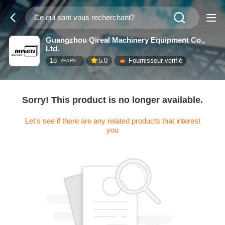
Guangzhou Qireal Machinery Equipment Co.,
Ltd.
18
5.0
Fournisseur vérifié
YEARS
Sorry! This product is no longer available.
Let's see if there are any related products that interest
you