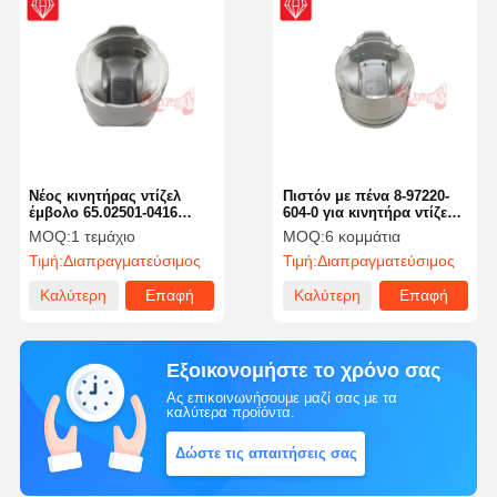
Νέος κινητήρας ντίζελ
Πιστόν με πένα 8-97220-
έμβολο 65.02501-0416
604-0 για κινητήρα ντίζελ
65025010416 Για κινητήρα
Isuzu 4JG1
MOQ:
1 τεμάχιο
MOQ:
6 κομμάτια
Doosan DB58
Τιμή:
Διαπραγματεύσιμος
Τιμή:
Διαπραγματεύσιμος
Καλύτερη
Επαφή
Καλύτερη
Επαφή
τιμή
τιμή
Εξοικονομήστε το χρόνο σας
Ας επικοινωνήσουμε μαζί σας με τα
καλύτερα προϊόντα.
Δώστε τις απαιτήσεις σας