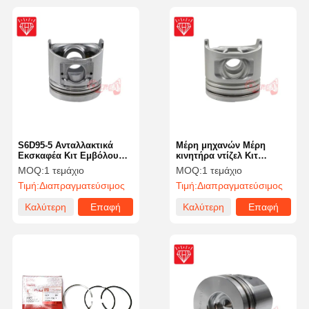
S6D95-5 Ανταλλακτικά
Μέρη μηχανών Μέρη
Εκσκαφέα Κιτ Εμβόλου
κινητήρα ντίζελ Κιτ
Κινητήρα Diesel Αριθμός
έμβολο ME202828 Για
MOQ:
1 τεμάχιο
MOQ:
1 τεμάχιο
OEM 6207-31-2141
κινητήρα 4M40
Τιμή:
Διαπραγματεύσιμος
Τιμή:
Διαπραγματεύσιμος
Καλύτερη
Επαφή
Καλύτερη
Επαφή
τιμή
τιμή