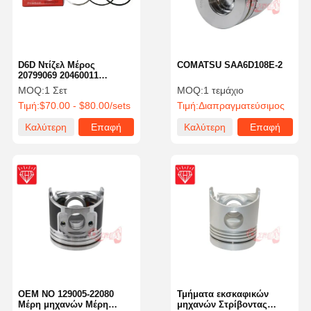
D6D Ντίζελ Μέρος
COMATSU SAA6D108E-2
20799069 20460011
Πιστονικό δαχτυλίδι για
MOQ:
1 Σετ
MOQ:
1 τεμάχιο
τον εκσκαφέα 0450-1365
Τιμή:
$70.00 - $80.00/sets
Τιμή:
Διαπραγματεύσιμος
Πιστονικό EC210B EC240B
Καλύτερη
Επαφή
Καλύτερη
Επαφή
τιμή
τιμή
Αρχική
Προϊόντα
Σχετικά Με
Γύρος
Σελίδα
Εμάς
Εργοστασίων
OEM NO 129005-22080
Τμήματα εκσκαφικών
Μέρη μηχανών Μέρη
μηχανών Στρίβοντας