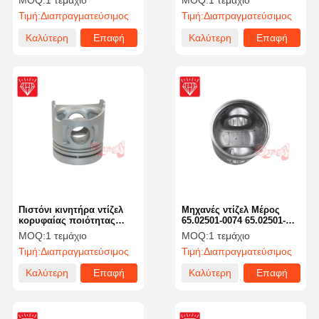
MOQ:
1 τεμάχιο
MOQ:
1 τεμάχιο
Komatsu 4D95
1030
Τιμή:
Διαπραγματεύσιμος
Τιμή:
Διαπραγματεύσιμος
Καλύτερη
Επαφή
Καλύτερη
Επαφή
τιμή
τιμή
Πιστόνι κινητήρα ντίζελ
Μηχανές ντίζελ Μέρος
κορυφαίας ποιότητας
65.02501-0074 65.02501-
ME088990 για Mitsubishi
0228B D1146 Στρίβοντας
MOQ:
1 τεμάχιο
MOQ:
1 τεμάχιο
6D34
Τιμή:
Διαπραγματεύσιμος
Τιμή:
Διαπραγματεύσιμος
Καλύτερη
Επαφή
Καλύτερη
Επαφή
τιμή
τιμή