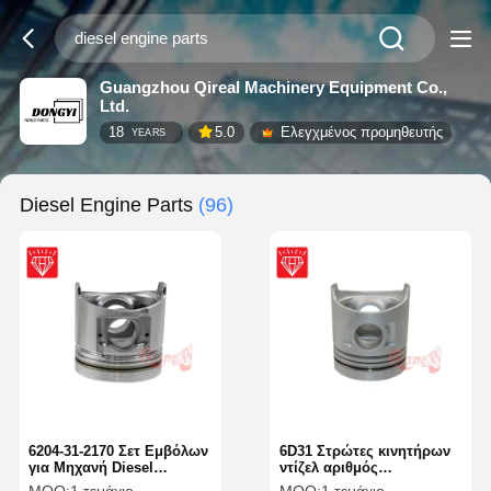
Guangzhou Qireal Machinery Equipment Co.,
Ltd.
18
5.0
Ελεγχμένος προμηθευτής
YEARS
Diesel Engine Parts
(96)
6204-31-2170 Σετ Εμβόλων
6D31 Στρώτες κινητήρων
για Μηχανή Diesel
ντίζελ αριθμός
Εκσκαφέα για Μηχανή
εξαρτήματος ME012858-