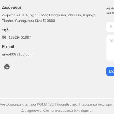
Διεύθυνση
Εγγρ
και 
Δωμάτιο Α101 4, όχι.99Οδός Donghuan, ZhuCun, περιοχή
Tianhe, Guangzhou Κίνα 510660
τηλ
86--18529401887
E-mail
qireal09@163.com
Μα
 Ανταλλακτικά κινητήρα KOMATSU Προμηθευτής. Πνευματικά δικαιώματα
Διατηρούνται όλα τα πνευματικά δικαιώματα.