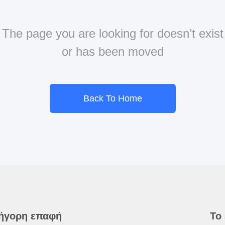
The page you are looking for doesn’t exist
or has been moved
Back To Home
ήγορη επαφή
Το