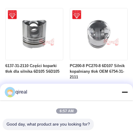
Komastu 4D95
2180
6137-31-2110 Części koparki
PC200-8 PC270-8 6D107 Silnik
tłok dla silnika 6D105 S6D105
kopalniany tłok OEM 6754-31-
2111
qireal
6:57 AM
Good day, what product are you looking for?