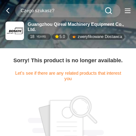
Guangzhou Qireal Machinery Equipment Co.,
Ltd.
18
5.0
zweryfikowane Dostawca
YEARS
Sorry! This product is no longer available.
Let's see if there are any related products that interest
you