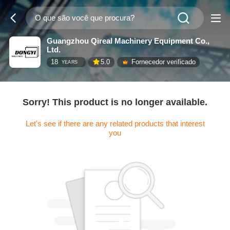
Guangzhou Qireal Machinery Equipment Co.,
Ltd.
18
5.0
Fornecedor verificado
YEARS
Sorry! This product is no longer available.
Let's see if there are any related products that interest
you