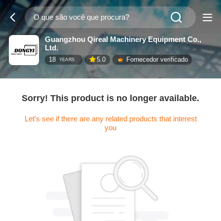
Guangzhou Qireal Machinery Equipment Co.,
Ltd.
18
5.0
Fornecedor verificado
YEARS
Sorry! This product is no longer available.
Let's see if there are any related products that interest
you