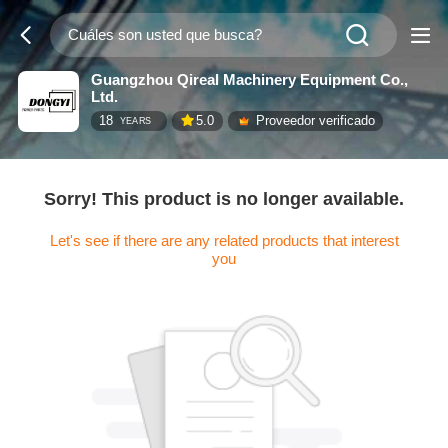
Guangzhou Qireal Machinery Equipment Co.,
Ltd.
18
5.0
Proveedor verificado
YEARS
Sorry! This product is no longer available.
Let's see if there are any related products that interest
you