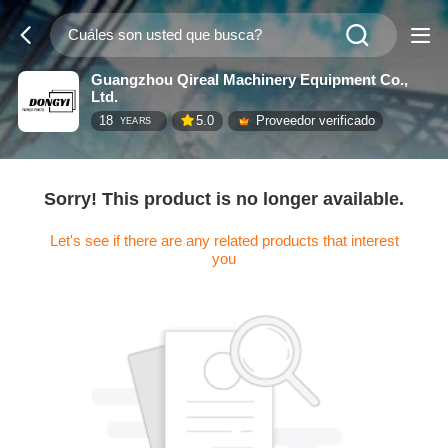
Guangzhou Qireal Machinery Equipment Co.,
Ltd.
18
5.0
Proveedor verificado
YEARS
Sorry! This product is no longer available.
Let's see if there are any related products that interest
you