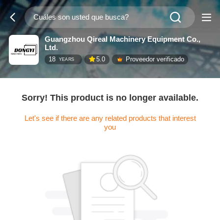
Guangzhou Qireal Machinery Equipment Co.,
Ltd.
18
5.0
Proveedor verificado
YEARS
Sorry! This product is no longer available.
Let's see if there are any related products that interest
you