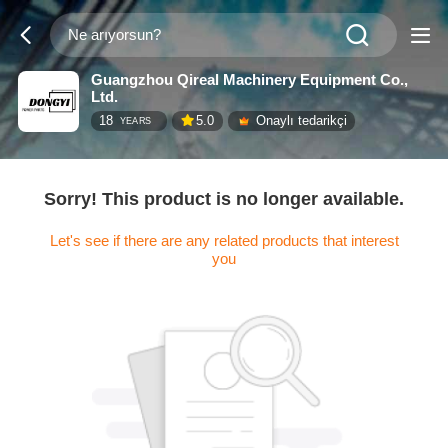
Guangzhou Qireal Machinery Equipment Co.,
Ltd.
18
5.0
Onaylı tedarikçi
YEARS
Sorry! This product is no longer available.
Let's see if there are any related products that interest
you