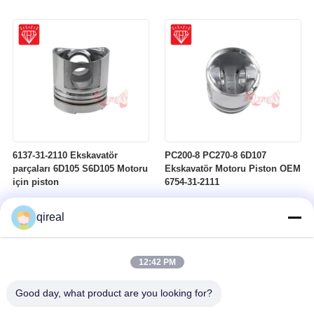
6137-31-2110 Ekskavatör
PC200-8 PC270-8 6D107
parçaları 6D105 S6D105 Motoru
Ekskavatör Motoru Piston OEM
için piston
6754-31-2111
qireal
12:42 PM
Good day, what product are you looking for?