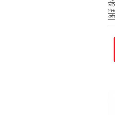
MO
শিপি
ডেলি