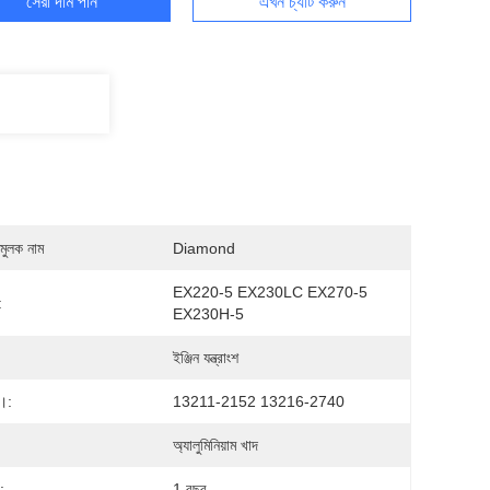
সেরা দাম পান
এখন চ্যাট করুন
মুলক নাম
Diamond
EX220-5 EX230LC EX270-5 
:
EX230H-5
ইঞ্জিন যন্ত্রাংশ
।:
13211-2152 13216-2740
:
অ্যালুমিনিয়াম খাদ
ি:
1 বছর