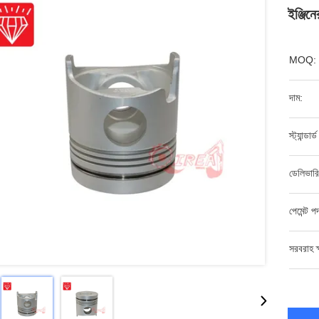
ইঞ্জিন
MOQ:
দাম:
স্ট্যান্ডার
ডেলিভারি
পেমেন্ট প
সরবরাহ ক