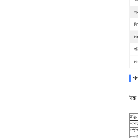
অব
পিস
রিং
পর
বি
পণ
উচ্
ইঞ্জ
পণ্য
পার্ট
প্যাক