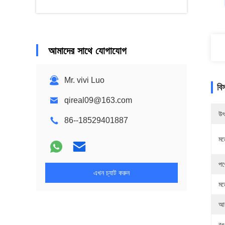
আমাদের সাথে যোগাযোগ
Mr. vivi Luo
বি
qireal09@163.com
উৎ
86--18529401887
মড
পণ
এখন চ্যাট করুন
মড
আ
রঙ