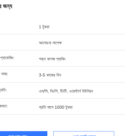
ের জন্য
1 টুকরা
আলোচনা সাপেক্ষ
্ড প্যাকেজিং:
শক্ত কাগজ প্যাকিং
 সময়:
3-5 কাজের দিন
দ্ধতি:
এল/সি, ডি/পি, টি/টি, ওয়েস্টার্ন ইউনিয়ন
্ষমতা:
প্রতি মাসে 1000 টুকরা