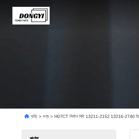
বাড়ি
>
পণ্য
>
H07CT পিস্টন কিট 13211-2152 13216-2740 হিনো 
পণ্য