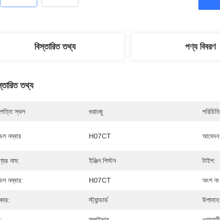
বিস্তারিত তথ্য
পণ্য বিবরণ
স্তারিত তথ্য
পত্তি স্থল
গুয়াংজু
পরিচিতি
েল নম্বার
H07CT
আবেদন
্যের নাম:
ইঞ্জিন পিস্টন
টাইপ:
েল নম্বার:
H07CT
অংশ নং
কার:
স্ট্যান্ডার্ড
উপাদান
:
স্লাইভার
ওয়ারেন্ট