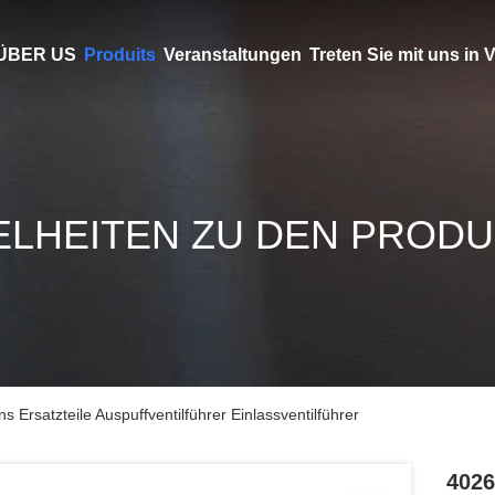
ÜBER US
Produits
Veranstaltungen
Treten Sie mit uns in
ELHEITEN ZU DEN PROD
satzteile Auspuffventilführer Einlassventilführer
402