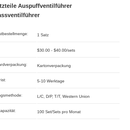
tzteile Auspuffventilführer
assventilführer
tbestellmenge:
1 Satz
$30.00 - $40.00/sets
ardverpackung:
Kartonverpackung
ist:
5-10 Werktage
ngsmethode:
L/C, D/P, T/T, Western Union
kapazität:
100 Set/Sets pro Monat