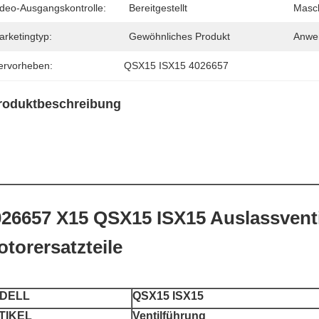
ideo-Ausgangskontrolle:
Bereitgestellt
Masch
arketingtyp:
Gewöhnliches Produkt
Anwe
ervorheben:
QSX15 ISX15 4026657
roduktbeschreibung
026657 X15 QSX15 ISX15 Auslassventi
torersatzteile
DELL
QSX15 ISX15
TIKEL
Ventilführung