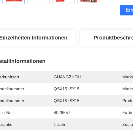
Erh
Einzelheiten Informationen
Produktbeschr
etailinformationen
rkunftsort
GUANGZHOU
Mark
odellnummer
QSX15 ISX15
Mark
odellnummer:
QSX15 ISX15
Prod
ile-Nr.:
4026657
Farbe
arantie:
1 Jahr
Zusta