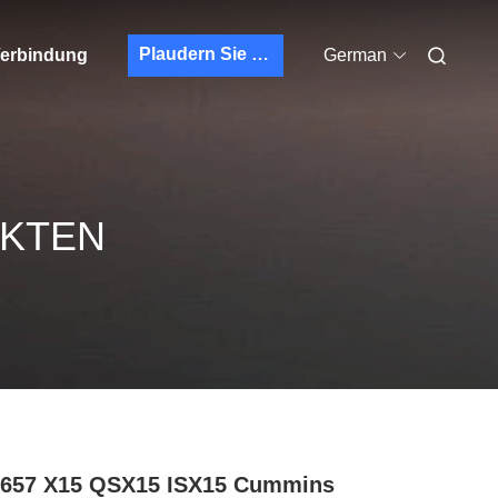
Plaudern Sie Jetzt
 Verbindung
German
UKTEN
6657 X15 QSX15 ISX15 Cummins