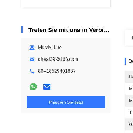
Treten Sie mit uns in Verbindung
Mr. vivi Luo
qireal09@163.com
D
86--18529401887
He
M
M
Plaudern Sie Jetzt
Te
G