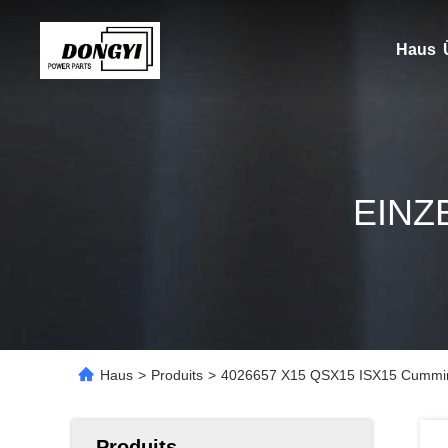
Haus
EINZ
Haus
>
Produits
>
4026657 X15 QSX15 ISX15 Cummins Er
Produits