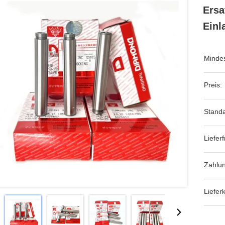
Ersa
Einl
Mindes
Preis:
Stand
Lieferfr
Zahlu
Liefer