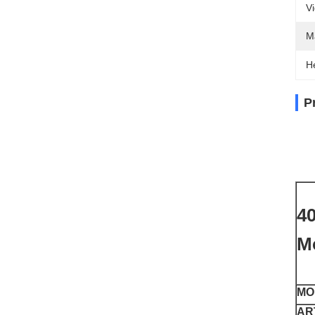
V
M
H
P
4
Mo
MO
AR