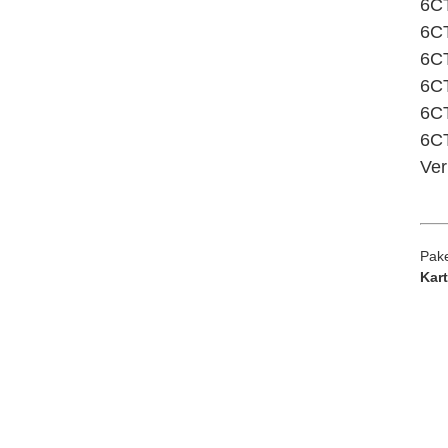
6CT
6C
6CT
6CT
6CT
6C
Ver
Pake
Kar