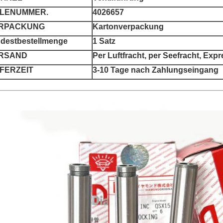
ILENUMMER.
4026657
RPACKUNG
Kartonverpackung
destbestellmenge
1 Satz
RSAND
Per Luftfracht, per Seefracht, Ex
EFERZEIT
3-10 Tage nach Zahlungseingang