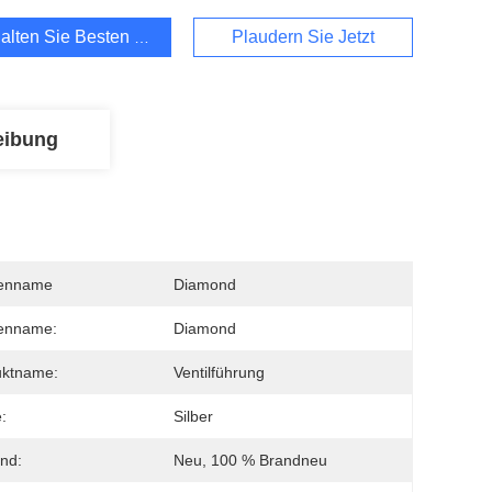
alten Sie Besten Preis
Plaudern Sie Jetzt
eibung
enname
Diamond
enname:
Diamond
uktname:
Ventilführung
:
Silber
nd:
Neu, 100 % Brandneu