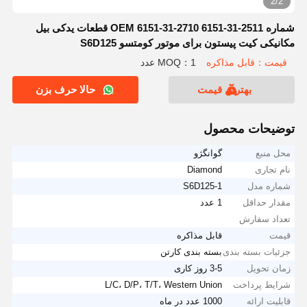
2/2
شماره OEM 6151-31-2710 6151-31-2511 قطعات یدکی بیل
مکانیکی کیت پیستون برای موتور کومتسو S6D125
قیمت：قابل مذاکره
MOQ：1 عدد
بهترین قیمت
حالا حرف بزن
توضیحات محصول
محل منبع
گوانگژو
نام تجاری
Diamond
شماره مدل
S6D125-1
مقدار حداقل
1 عدد
تعداد سفارش
قیمت
قابل مذاکره
جزئیات بسته بندی
بسته بندی کارتن
زمان تحویل
3-5 روز کاری
شرایط پرداخت
L/C، D/P، T/T، Western Union
قابلیت ارائه
1000 عدد در ماه