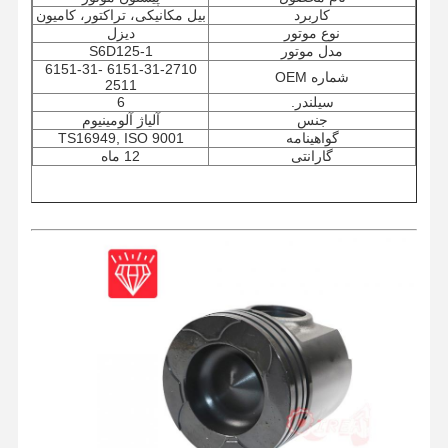
کاربرد
بیل مکانیکی، تراکتور، کامیون
نوع موتور
دیزل
مدل موتور
S6D125-1
6151-31-2710 6151-31-
شماره OEM
2511
سیلندر.
6
جنس
آلیاژ آلومینیوم
گواهینامه
TS16949, ISO 9001
گارانتی
12 ماه