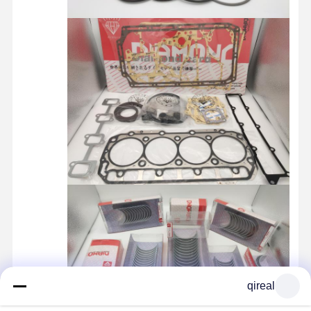
قطعات موتور YANMAR
قطعات موتور ویچای
قطعات موتور پرکینز
qireal