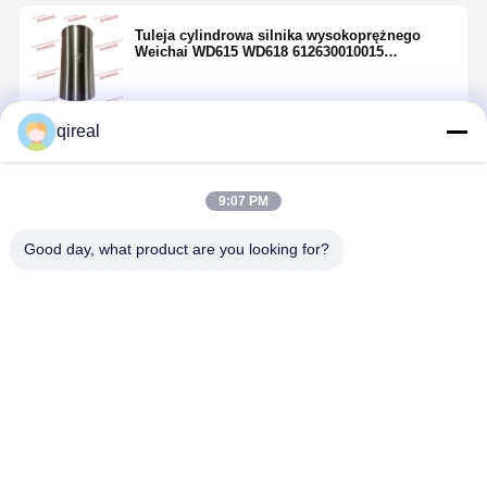
Tuleja cylindrowa silnika wysokoprężnego
Weichai WD615 WD618 612630010015
61500010344
qireal
Kontyntynuj
9:07 PM
Polecane Produkty
Good day, what product are you looking for?
612600030010
Weichai
WP10G
WD615 Części
silnika tłok z
Najlepsza cena
pierścieniem
włączającym