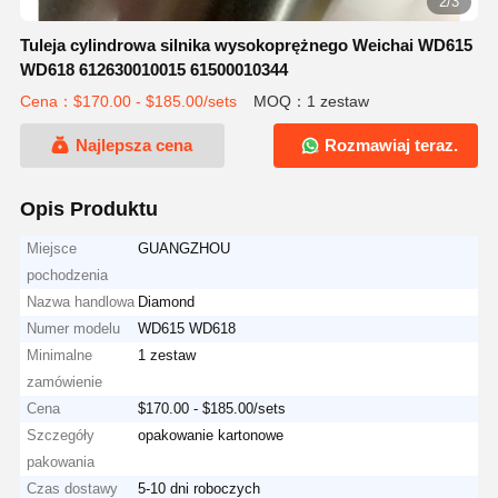
2/3
Tuleja cylindrowa silnika wysokoprężnego Weichai WD615
WD618 612630010015 61500010344
Cena：$170.00 - $185.00/sets
MOQ：1 zestaw
Najlepsza cena
Rozmawiaj teraz.
Opis Produktu
Miejsce
GUANGZHOU
pochodzenia
Nazwa handlowa
Diamond
Numer modelu
WD615 WD618
Minimalne
1 zestaw
zamówienie
Cena
$170.00 - $185.00/sets
Szczegóły
opakowanie kartonowe
pakowania
Czas dostawy
5-10 dni roboczych