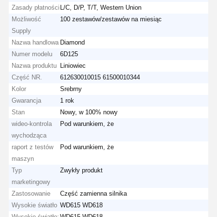
Zasady płatności
L/C, D/P, T/T, Western Union
Możliwość
100 zestawów/zestawów na miesiąc
Supply
Nazwa handlowa
Diamond
Numer modelu
6D125
Nazwa produktu
Liniowiec
Część NR.
612630010015 61500010344
Kolor
Srebrny
Gwarancja
1 rok
Stan
Nowy, w 100% nowy
wideo-kontrola
Pod warunkiem, że
wychodząca
raport z testów
Pod warunkiem, że
maszyn
Typ
Zwykły produkt
marketingowy
Zastosowanie
Część zamienna silnika
Wysokie światło
WD615 WD618
Wysokie światło:
WD615 WD618