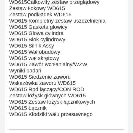
WD615
Całkowity zestaw przeglądowy
Zestaw tłokowy WD615
Części silników HINO
Zestaw podkładek WD615
WD615 Kompletny zestaw uszczelnienia
Części silników YANMAR
WD615 Gasketa głowicy
WD615 Głowa cylindra
Części silnika Weichai
WD615 Blok cylindrowy
WD615 Silnik Assy
Części silnika Perkinsa
WD615 Wał obudowy
WD615 wał skrętowy
WD615 Zawór wchłanialny/WZW
Wyniki badań
WD615 Siedzenie zaworu
Wskazówka zaworu WD615
WD615 Rod łączący/CON ROD
Zestaw łożysk głównych WD615
WD615 Zestaw łożysk łącznikowych
WD615 Łącznik
WD615 Kłodziki wału przesuwnego