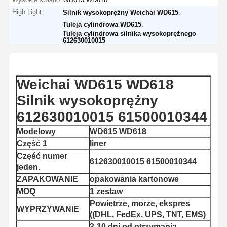
High Light:
,
Silnik wysokoprężny Weichai WD615
,
Tuleja cylindrowa WD615
Tuleja cylindrowa silnika wysokoprężnego
612630010015
Weichai WD615 WD618
Silnik wysokoprężny
612630010015 61500010344
Modelowy
WD615 WD618
Część 1
liner
Część numer
612630010015 61500010344
jeden.
ZAPAKOWANIE
opakowania kartonowe
MOQ
1 zestaw
Powietrze, morze, ekspres
WYPRZYWANIE
((DHL, FedEx, UPS, TNT, EMS)
3-10 dni od otrzymania