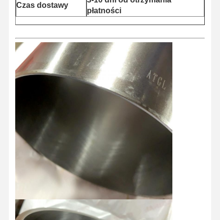
Czas dostawy
płatności
Dom
Produkty
O Nas
Wycieczka
Po Fabryce