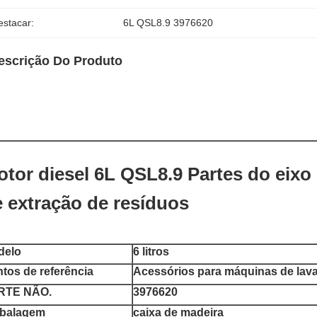
estacar:
6L QSL8.9 3976620
escrição Do Produto
tor diesel 6L QSL8.9 Partes do eix
 extração de resíduos
delo
6 litros
tos de referência
Acessórios para máquinas de lav
RTE NÃO.
3976620
balagem
caixa de madeira