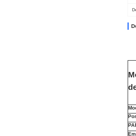
D
D
Mo
de
Mo
Pon
PA
Em