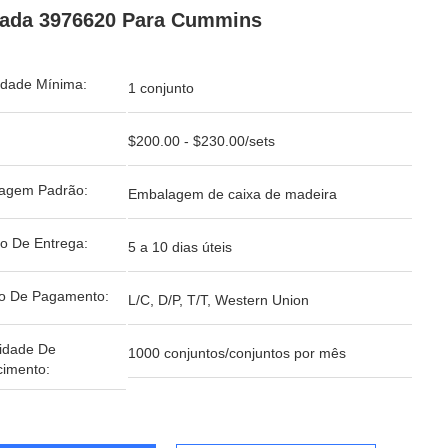
ada 3976620 Para Cummins
idade Mínima:
1 conjunto
$200.00 - $230.00/sets
agem Padrão:
Embalagem de caixa de madeira
o De Entrega:
5 a 10 dias úteis
o De Pagamento:
L/C, D/P, T/T, Western Union
idade De
1000 conjuntos/conjuntos por mês
cimento: