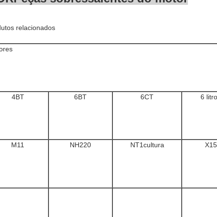
utos relacionados
ores
4BT
6BT
6CT
6 litr
M11
NH220
NT1cultura
X15