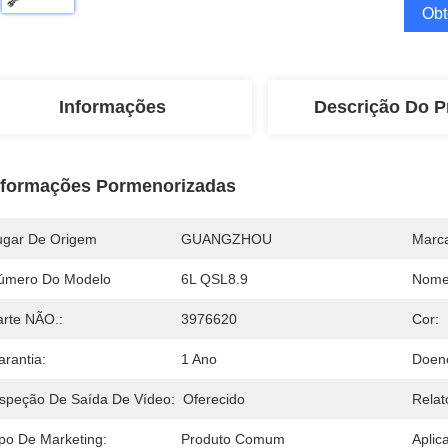
Obt
Informações
Descrição Do P
nformações Pormenorizadas
ugar De Origem
GUANGZHOU
Marc
úmero Do Modelo
6L QSL8.9
Nome
arte NÃO.:
3976620
Cor:
arantia:
1 Ano
Doen
nspeção De Saída De Vídeo:
Oferecido
Relat
ipo De Marketing:
Produto Comum
Aplic