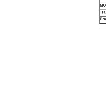
MO
Tra
Pra