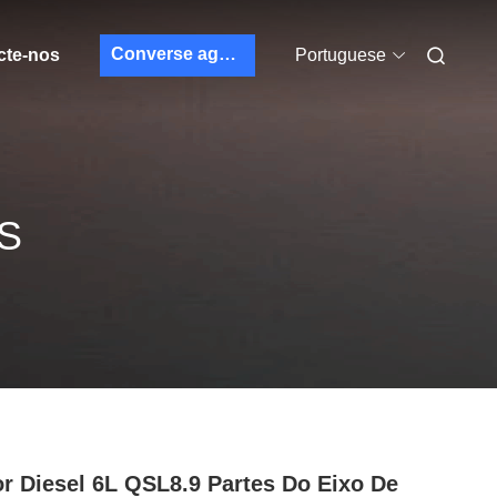
Converse agora
cte-nos
Portuguese
S
r Diesel 6L QSL8.9 Partes Do Eixo De