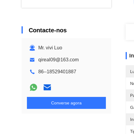
Contacte-nos
Mr. vivi Luo
I
qireal09@163.com
86--18529401887
L
N
P
Converse agora
G
I
T