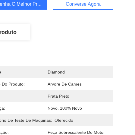
enha O Melhor Preço
Converse Agora
roduto
a
Diamond
 Do Produto:
Árvore De Cames
Prata Preto
ça:
Novo, 100% Novo
ório De Teste De Máquinas:
Oferecido
ação:
Peça Sobressalente Do Motor