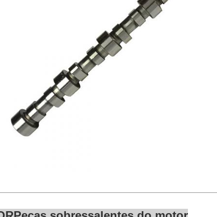
OR
Peças sobressalentes do motor