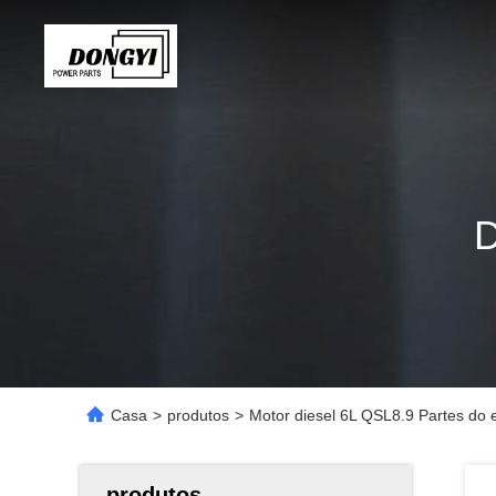
Casa
>
produtos
>
Motor diesel 6L QSL8.9 Partes d
produtos