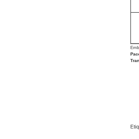
Emb
Pac
Tran
Eti