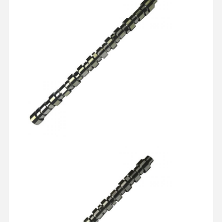
Controle De
Fale
Converse
Qualidade
Conosco
Agora
Peças de motor KOMATSU
peças de motor da lagarta
Peças do motor Cummins
MITSUBISHI Partes de motores
Partes de motores John Deere
DOOSAN Partes de motores
CE VOLVO Partes do motor
Peças de motor Isuzu