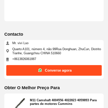
Contacto
Mr. vivi Luo
Quarto A101, número 4, não.99Rua Donghuan, ZhuCun, Distrito
Tianhe, Guangzhou CHINA 510660
+8613826061887
Converse agora
Obter O Melhor Preço Para
M11 Camshaft 4004556 4022823 4059893 Para
partes de motores Cummins