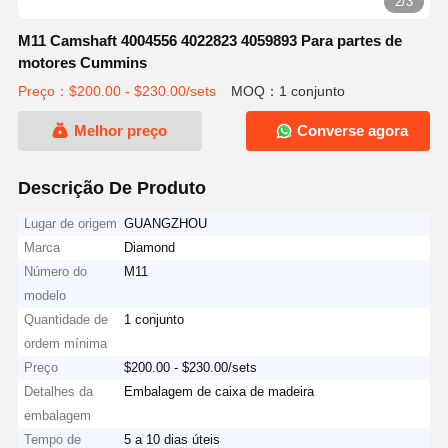
2/3
M11 Camshaft 4004556 4022823 4059893 Para partes de
motores Cummins
Preço：$200.00 - $230.00/sets
MOQ：1 conjunto
Melhor preço
Converse agora
Descrição De Produto
Lugar de origem
GUANGZHOU
Marca
Diamond
Número do
M11
modelo
Quantidade de
1 conjunto
ordem mínima
Preço
$200.00 - $230.00/sets
Detalhes da
Embalagem de caixa de madeira
embalagem
Tempo de
5 a 10 dias úteis