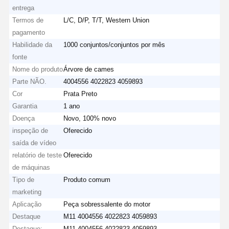
entrega
Termos de
L/C, D/P, T/T, Western Union
pagamento
Habilidade da
1000 conjuntos/conjuntos por mês
fonte
Nome do produto
Árvore de cames
Parte NÃO.
4004556 4022823 4059893
Cor
Prata Preto
Garantia
1 ano
Doença
Novo, 100% novo
inspeção de
Oferecido
saída de vídeo
relatório de teste
Oferecido
de máquinas
Tipo de
Produto comum
marketing
Aplicação
Peça sobressalente do motor
Destaque
M11 4004556 4022823 4059893
Destaque:
M11 4004556 4022823 4059893