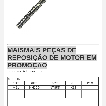
Peças de motor de Hino
Partes de motores YANMAR
peças de motor do weichai
Peças de motor Perkins
MAIS
MAIS PEÇAS DE
REPOSIÇÃO DE MOTOR EM
PROMOÇÃO
Produtos Relacionados
MOTOR
4BT
6BT
6CT
6L
K19
M11
NH220
NT855
X15