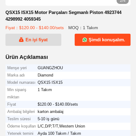
2/4
QSX15 ISX15 Motor Parçaları Segmanlı Piston 4923744
4298992 4059345
Fiyat：$120.00 - $140.00/sets
MOQ：1 Takım
En iyi fiyat
Şimdi konuşalım.
Ürün Açıklaması
Menşe yeri
GUANGZHOU
Marka adı
Diamond
Model numarası
QSX15 ISX15
Min sipariş
1 Takım
miktarı
Fiyat
$120.00 - $140.00/sets
Ambalaj bilgileri
karton ambalaj
Teslim süresi
5-10 iş günü
Ödeme koşulları
L/C,D/P,T/T,Western Union
Yetenek temini
Ayda 100 Takım / Takım