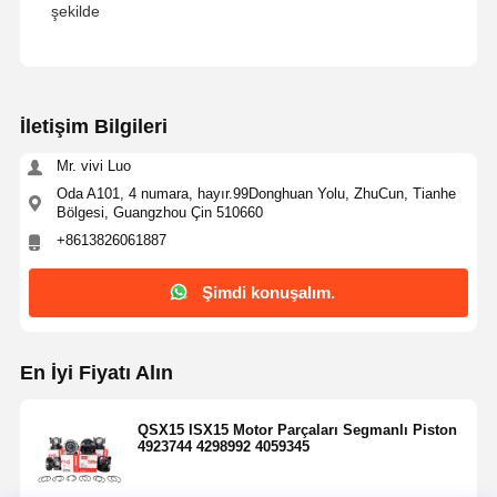
şekilde
HINO Motor Parçaları
YANMAR Motor Parçaları
Weichai Motor Parçaları
İletişim Bilgileri
Perkins Motor Parçaları
Mr. vivi Luo
Oda A101, 4 numara, hayır.99Donghuan Yolu, ZhuCun, Tianhe
Bölgesi, Guangzhou Çin 510660
+8613826061887
Şimdi konuşalım.
En İyi Fiyatı Alın
QSX15 ISX15 Motor Parçaları Segmanlı Piston
4923744 4298992 4059345