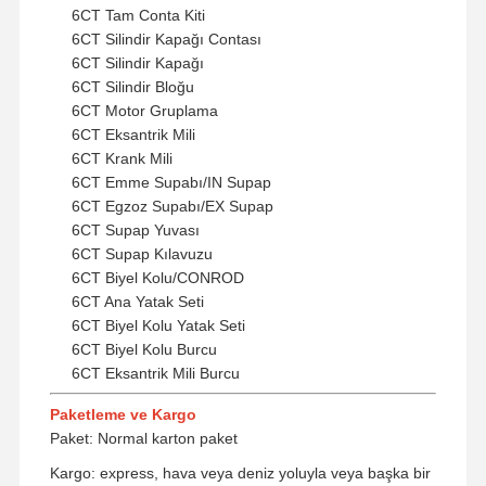
6CT Tam Conta Kiti
6CT Silindir Kapağı Contası
Kalite Kontrol
Bize Ulaşın
Şimdi
6CT Silindir Kapağı
Konuşalım.
6CT Silindir Bloğu
6CT Motor Gruplama
6CT Eksantrik Mili
KOMATSU motor Parçaları
6CT Krank Mili
6CT Emme Supabı/IN Supap
Caterpillar Motor Parçaları
6CT Egzoz Supabı/EX Supap
Cummins motor parçaları
6CT Supap Yuvası
6CT Supap Kılavuzu
MITSUBISHI Motor Parçaları
6CT Biyel Kolu/CONROD
6CT Ana Yatak Seti
John Deere Motor Parçaları
6CT Biyel Kolu Yatak Seti
6CT Biyel Kolu Burcu
DOOSAN Motor Parçaları
6CT Eksantrik Mili Burcu
EC VOLVO Motor Parçaları
Paketleme ve Kargo
Paket: Normal karton paket
Isuzu Motor Parçaları
Kargo: express, hava veya deniz yoluyla veya başka bir