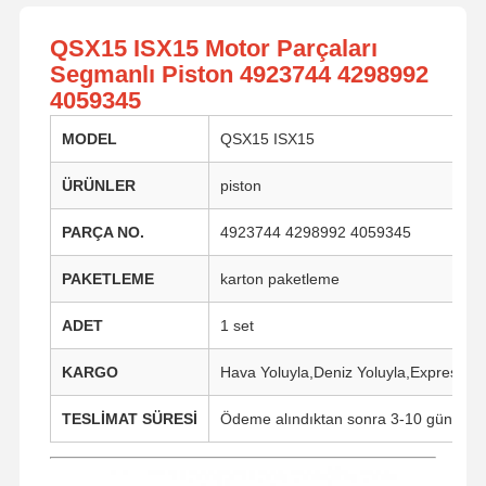
QSX15 ISX15 Motor Parçaları
Segmanlı Piston 4923744 4298992
4059345
MODEL
QSX15 ISX15
ÜRÜNLER
piston
PARÇA NO.
4923744 4298992 4059345
PAKETLEME
karton paketleme
ADET
1 set
KARGO
Hava Yoluyla,Deniz Yoluyla,Express
TESLİMAT SÜRESİ
Ödeme alındıktan sonra 3-10 gün