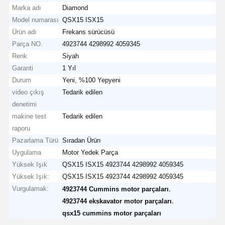
Marka adı
Diamond
Model numarası
QSX15 ISX15
Ürün adı
Frekans sürücüsü
Parça NO.
4923744 4298992 4059345
Renk
Siyah
Garanti
1 Yıl
Durum
Yeni, %100 Yepyeni
video çıkış
Tedarik edilen
denetimi
makine test
Tedarik edilen
raporu
Pazarlama Türü
Sıradan Ürün
Uygulama
Motor Yedek Parça
Yüksek Işık
QSX15 ISX15 4923744 4298992 4059345
Yüksek Işık:
QSX15 ISX15 4923744 4298992 4059345
Vurgulamak:
,
4923744 Cummins motor parçaları
,
4923744 ekskavator motor parçaları
qsx15 cummins motor parçaları