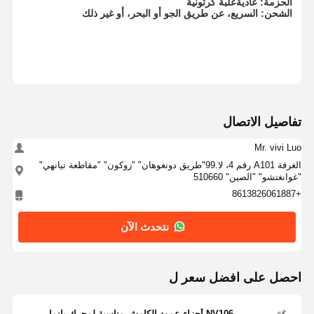
الحزمة: عادية
علبة كرتونية
أجزاء محركات HINO
الشحن: السريع، عن طريق الجو أو البحر، أو غير ذلك
أجزاء محرك يانمار
أجزاء المحرك Weichai
أجزاء محرك بيركنز
تفاصيل الاتصال
Mr. vivi Luo
الغرفة A101 رقم 4، لا.99"طريق دونغوهان" "زوكون" "مقاطعة تيانهي"
"غوانغتشو" "الصين" 510660
+8613826061887
نتحدث الآن
احصل على افضل سعر ل
NV106 أجزاء عمود الكامش مناسبة لمحرك يانمار