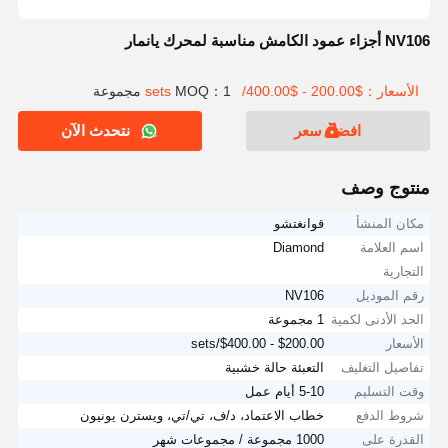
NV106 أجزاء عمود الكامش مناسبة لمحرك يانمار
الأسعار：$200.00 - $400.00/sets
MOQ：1 مجموعة
افضل سعر
نتحدث الآن
منتوج وصف
مكان المنشأ
قوانغتشو
اسم العلامة
Diamond
التجارية
رقم الموديل
NV106
الحد الأدنى لكمية
1 مجموعة
الأسعار
$200.00 - $400.00/sets
تفاصيل التغليف
التعبئة حالة خشبية
وقت التسليم
5-10 أيام عمل
شروط الدفع
خطاب الاعتماد، د/ف، تي/تي، ويسترن يونيون
القدرة على
1000 مجموعة / مجموعات شهر