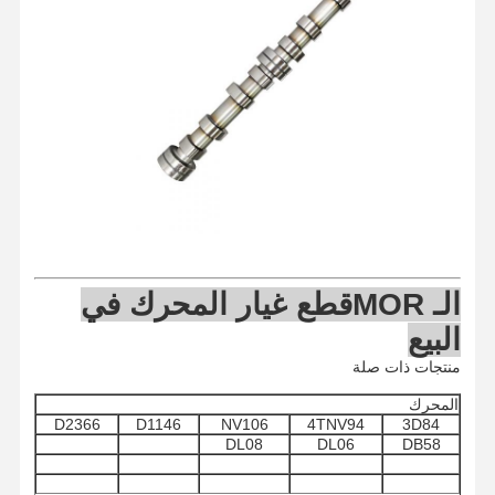
الـ MOR
قطع غيار المحرك في
البيع
منتجات ذات صلة
المحرك
D2366
D1146
NV106
4TNV94
3D84
منزل
المنتجات
حول بنا
جولة في
DL08
DL06
DB58
المعمل