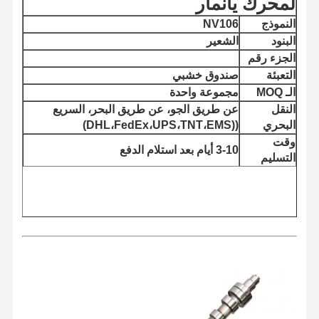
لمحرك يانمار
النموذج
NV106
البنود
الشعير
الجزء رقم
التعبئة
صندوق خشبي
الـ MOQ
مجموعة واحدة
النقل
عن طريق الجو، عن طريق البحر، السريع
البحري
((DHL،FedEx،UPS،TNT،EMS)
وقت
3-10 أيام بعد استلام الدفع
التسليم