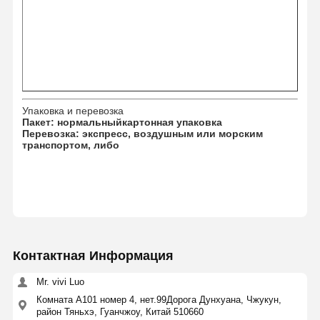
Машинные части Hino
Части двигателей YANMAR
машинные части weichai
Упаковка и перевозка
Детали двигателя Perkins
Пакет: нормальный
картонная упаковка
Перевозка: экспресс, воздушным или морским
транспортом, либо
Контактная Информация
Mr. vivi Luo
Комната А101 номер 4, нет.99Дорога Дунхуана, Чжукун,
район Тяньхэ, Гуанчжоу, Китай 510660