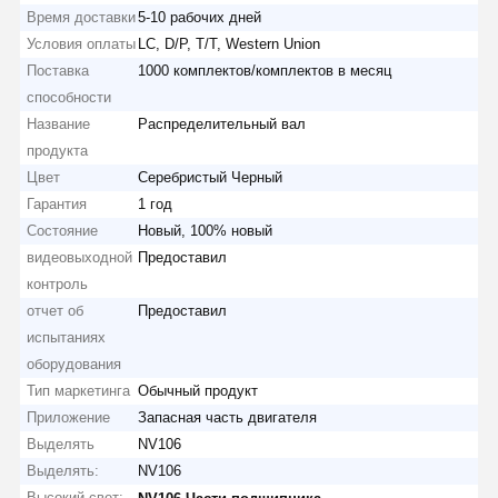
Время доставки
5-10 рабочих дней
Условия оплаты
LC, D/P, T/T, Western Union
Поставка
1000 комплектов/комплектов в месяц
способности
Название
Распределительный вал
продукта
Цвет
Серебристый Черный
Гарантия
1 год
Состояние
Новый, 100% новый
видеовыходной
Предоставил
контроль
отчет об
Предоставил
испытаниях
оборудования
Тип маркетинга
Обычный продукт
Приложение
Запасная часть двигателя
Выделять
NV106
Выделять:
NV106
Высокий свет:
,