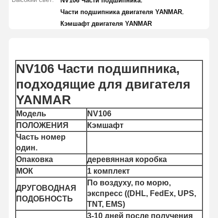
NV106 Части подшипника
,
Части подшипника двигателя YANMAR
Кэмшафт двигателя YANMAR
NV106 Части подшипника,
подходящие для двигателя
YANMAR
Модель
NV106
ПОЛОЖЕНИЯ
Кэмшафт
Часть номер
один.
Опаковка
деревянная коробка
МОК
1 комплект
По воздуху, по морю,
ДРУГОВОДНАЯ
экспресс ((DHL, FedEx, UPS,
ПОДОБНОСТЬ
TNT, EMS)
3-10 дней после получения