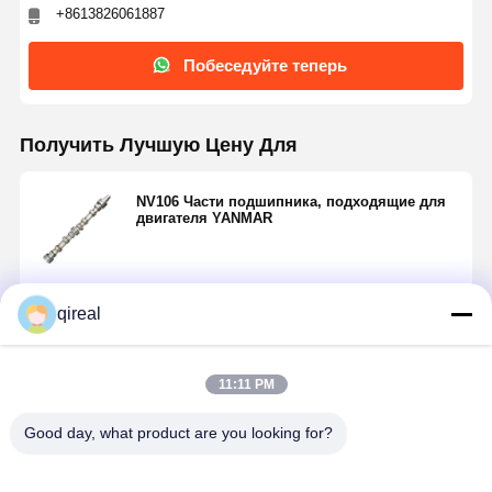
+8613826061887
Побеседуйте теперь
Получить Лучшую Цену Для
NV106 Части подшипника, подходящие для
двигателя YANMAR
Продолжать
qireal
11:11 PM
Порекомендованные Продукты
Good day, what product are you looking for?