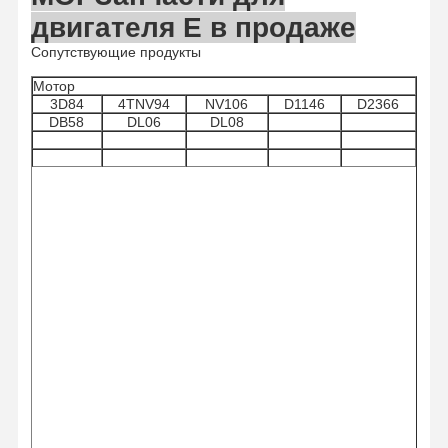
двигателя E в продаже
Сопутствующие продукты
Контроль
Контактные
Побеседуйте
Мотор
Качества
Данные
Теперь
3D84
4TNV94
NV106
D1146
D2366
DB58
DL06
DL08
Детали двигателя KOMATSU
машинные части гусеницы
Cummins двигателя
Части двигателей MITSUBISHI
Части двигателей John Deere
Части двигателя DOOSAN
Части двигателя EC VOLVO
Детали двигателя Исузу