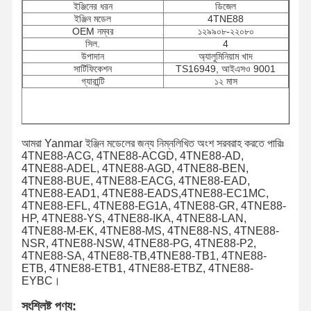
ইঞ্জিনের ধরন
ডিজেল
ইঞ্জিন মডেল
4TNE88
OEM নম্বর
১২৯৯০৮-২২০৮০
সিল.
4
উপাদান
অ্যালুমিনিয়াম খাদ
সার্টিফিকেশন
TS16949, আইএসও 9001
গ্যারান্টি
১২ মাস
আমরা Yanmar ইঞ্জিন মডেলের জন্য নিম্নলিখিত অংশ সরবরাহ করতে পারিঃ
4TNE88-ACG, 4TNE88-ACGD, 4TNE88-AD,
4TNE88-ADEL, 4TNE88-AGD, 4TNE88-BEN,
4TNE88-BUE, 4TNE88-EACG, 4TNE88-EAD,
4TNE88-EAD1, 4TNE88-EADS,4TNE88-EC1MC,
4TNE88-EFL, 4TNE88-EG1A, 4TNE88-GR, 4TNE88-
HP, 4TNE88-YS, 4TNE88-IKA, 4TNE88-LAN,
4TNE88-M-EK, 4TNE88-MS, 4TNE88-NS, 4TNE88-
NSR, 4TNE88-NSW, 4TNE88-PG, 4TNE88-P2,
4TNE88-SA, 4TNE88-TB,4TNE88-TB1, 4TNE88-
ETB, 4TNE88-ETB1, 4TNE88-ETBZ, 4TNE88-
EYBC।
সংশ্লিষ্ট পণ্য: