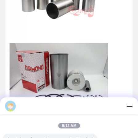
HINO ইঞ্জিনের যন্ত্রাংশ
ইয়ানমার ইঞ্জিনের যন্ত্রাংশ
উইচাই ইঞ্জিন যন্ত্রাংশ
পারকিন্স ইঞ্জিন যন্ত্রাংশ
qireal
9:12 AM