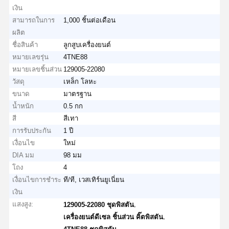
เงิน
สามารถในการ
1,000 ชิ้นต่อเดือน
ผลิต
ชื่อสินค้า
ลูกสูบเครื่องยนต์
หมายเลขรุ่น
4TNE88
หมายเลขชิ้นส่วน
129005-22080
วัสดุ
เหล็ก โลหะ
ขนาด
มาตรฐาน
น้ำหนัก
0.5 กก
สี
สีเทา
การรับประกัน
1 ปี
เงื่อนไข
ใหม่
DIA มม
98 มม
โถง
4
เงื่อนไขการชำระ
ที/ที, เวสเทิร์นยูเนี่ยน
เงิน
แสงสูง:
,
129005-22080 ชุดพิสตัน
,
เครื่องยนต์ดีเซล ชิ้นส่วน คิ๊ตพิสตัน