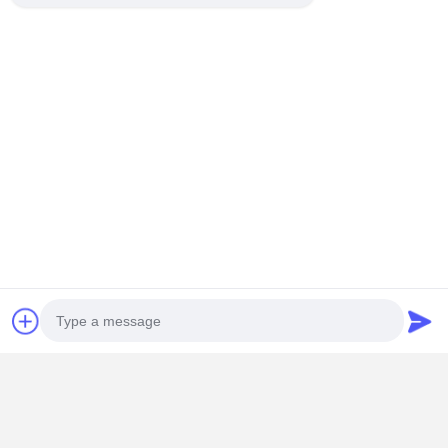
ข้อดีของเรา
1) ผลิตตรงจากโรงงาน คุณภาพสูง ราคาที่แข่งขัน
2)ทีมงานผลิตมืออาชีพ ประสบการณ์การผลิต 20 ปี มี
สิทธิการส่งออก
3)การผลิตชิ้นส่วนของเครื่องยนต์ดีเซลหลายชนิด
4) มาตรฐานระดับชาติ การรับประกันคุณภาพ ระยะเวลา
การทํางานที่ยาวนาน
5) การรับประกัน 1 ปี
6) โลโก้และการออกแบบของคุณยินดีต้อนรับ
Photo