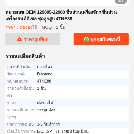
2/2
หมายเลข OEM 129005-22080 ชิ้นส่วนเครื่องจักร ชิ้นส่วน
เครื่องยนต์ดีเซล ชุดลูกสูบ 4TNE88
ราคา：ต่อรองได้
MOQ：1 ชิ้น
ราคาถูกที่สุด
พูดคุยกันตอนนี้
รายละเอียดสินค้า
สถานที่กำเนิด
กว่างโจว
ชื่อแบรนด์
Diamond
หมายเลขรุ่น
4TNE88
จำนวนสั่งซื้อขั้น
1 ชิ้น
ต่ำ
ราคา
ต่อรองได้
รายละเอียดการ
บรรจุกล่อง
บรรจุ
เวลาการส่งมอบ
3-5 วันทำการ
เงื่อนไขการชำระ
L/C, D/P, T/T, เวสเทิร์นยูเนี่ยน