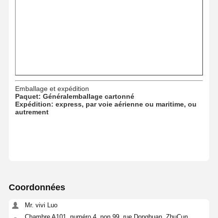
Pièces de moteur Hino
YANMAR Pièces de moteur
pièces de moteur de weichai
Pièces de moteur Perkins
Emballage et expédition
Paquet: Général
emballage cartonné
Expédition: express, par voie aérienne ou maritime, ou
autrement
Coordonnées
Mr. vivi Luo
Chambre A101, numéro 4, non.99, rue Donghuan, ZhuCun,