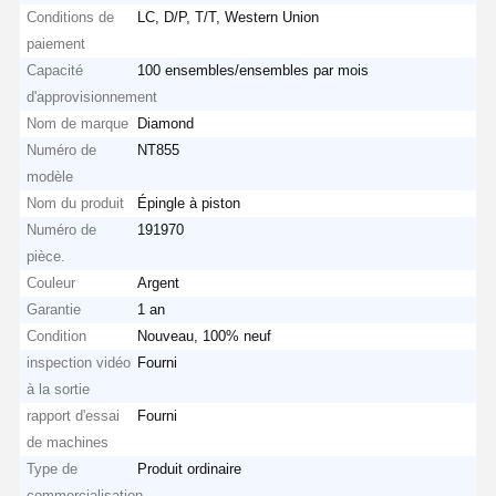
Conditions de
LC, D/P, T/T, Western Union
paiement
Capacité
100 ensembles/ensembles par mois
d'approvisionnement
Nom de marque
Diamond
Numéro de
NT855
modèle
Nom du produit
Épingle à piston
Numéro de
191970
pièce.
Couleur
Argent
Garantie
1 an
Condition
Nouveau, 100% neuf
inspection vidéo
Fourni
à la sortie
rapport d'essai
Fourni
de machines
Type de
Produit ordinaire
commercialisation