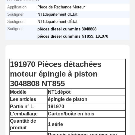
Application
Pièce de Rechange Moteur
Souligner
NT1département d'État
Souligner:
NT1département d'État
Surligner:
,
pièces diesel cummins 3048808
,
pièces diesel cummins NT855
191970
191970 Pièces détachées
moteur épingle à piston
3048808 NT855
Modèle
NT1dépôt
Les articles
épingle de piston
Partie n° 1.
191970
L'emballage
Carton/boîte en bois
Quantité de
1 série
produit
Par voie aérienne, par mer, par