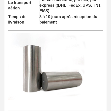
Le transport
express ((DHL, FedEx, UPS, TNT,
aérien
EMS)
Temps de
3 à 10 jours après réception du
livraison
paiement
Aperçu
Produits
A Propos De
Visite D'usine
Nous