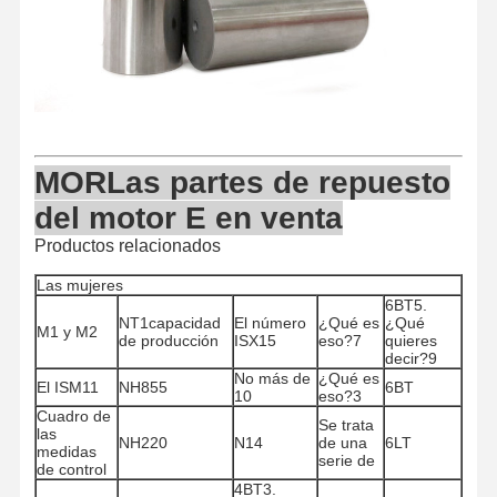
Control De
Contacto
Ahora Charle
Calidad
Piezas de motor KOMATSU
MOR
Las partes de repuesto
piezas del motor de la oruga
del motor E en venta
Productos relacionados
Piezas del motor de Cummins
Las mujeres
Partes de motores MITSUBISHI
6BT5.
NT1capacidad
El número
¿Qué es
¿Qué
M1 y M2
de producción
ISX15
eso?7
quieres
Partes de motores John Deere
decir?9
No más de
¿Qué es
El ISM11
NH855
6BT
Partes de motores DOOSAN
10
eso?3
Cuadro de
Se trata
las
CE VOLVO Partes del motor
NH220
N14
de una
6LT
medidas
serie de
de control
Piezas del motor Isuzu
4BT3.