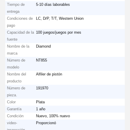
Tiempo de
5-10 días laborables
entrega
Condiciones de
LC, D/P, T/T, Western Union
pago
Capacidad de la
100 juegos/juegos por mes
fuente
Nombre de la
Diamond
marca
Número de
NT855
modelo
Nombre del
Alfiler de pistón
producto
Número de
191970
pieza.
Color
Plata
Garantía
1 año
Condición
Nuevo, 100% nuevo
video-
Proporcionó
inspección-