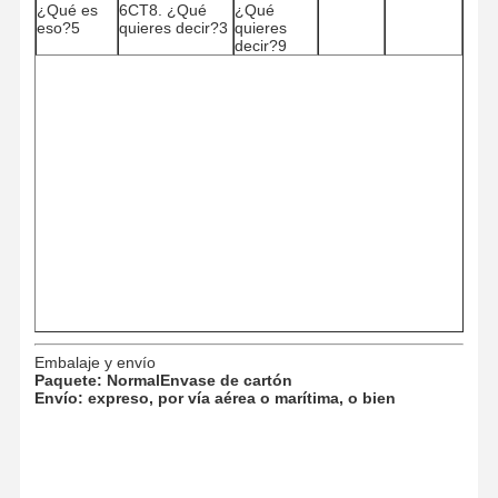
¿Qué es
6CT8. ¿Qué
¿Qué
eso?5
quieres decir?3
quieres
Piezas del motor de Hino
decir?9
Partes de motores YANMAR
piezas del motor del weichai
Piezas del motor Perkins
Embalaje y envío
Paquete: Normal
Envase de cartón
Envío: expreso, por vía aérea o marítima, o bien