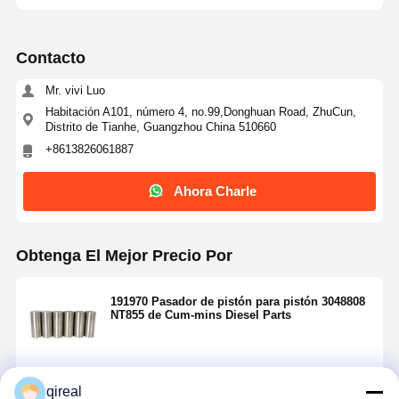
Contacto
Mr. vivi Luo
Habitación A101, número 4, no.99,Donghuan Road, ZhuCun,
Distrito de Tianhe, Guangzhou China 510660
+8613826061887
Ahora Charle
Obtenga El Mejor Precio Por
191970 Pasador de pistón para pistón 3048808
NT855 de Cum-mins Diesel Parts
Continuar
qireal