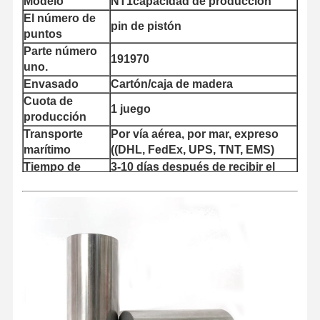
Modelo
NT1capacidad de producción
El número de
pin de pistón
puntos
Parte número
191970
uno.
Envasado
Cartón/caja de madera
Cuota de
1 juego
producción
Transporte
Por vía aérea, por mar, expreso
marítimo
((DHL, FedEx, UPS, TNT, EMS)
Tiempo de
3-10 días después de recibir el
entrega
pago
Inicio
Productos
Sobre
Visita A La
Nosotros
Fábrica