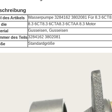
schreibung
Wasserpumpe 3284162 3802081 Für 8.3 6CT8
el des Artikels
8.3 6CT8.3 6CTA8.3 6CTAA 8.3 Motor
 die
Gusseisen, Gusseisen
erial
3284162 3802081
mer des Teils
Standardgröße
öße