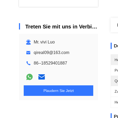
Treten Sie mit uns in Verbindung
Mr. vivi Luo
D
qireal09@163.com
He
86--18529401887
P
Qu
Plaudern Sie Jetzt
Z
H
P