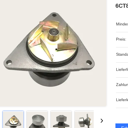
6CT8
Mindes
Preis:
Stand
Lieferfr
Zahlu
Liefer