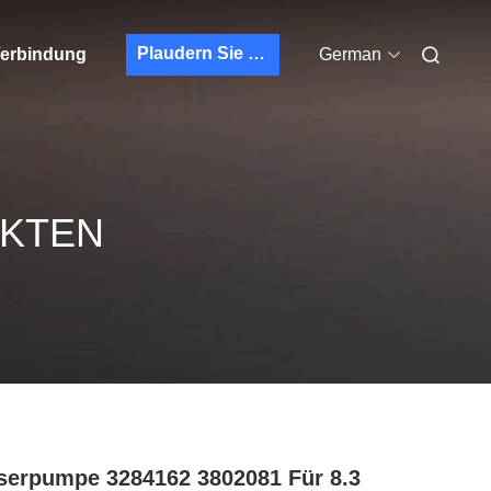
Plaudern Sie Jetzt
 Verbindung
German
UKTEN
erpumpe 3284162 3802081 Für 8.3