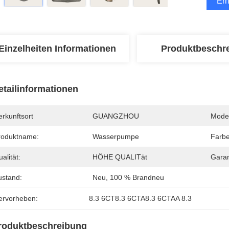
Erh
Einzelheiten Informationen
Produktbeschr
etailinformationen
rkunftsort
GUANGZHOU
Mode
roduktname:
Wasserpumpe
Farbe
alität:
HÖHE QUALITät
Garan
ustand:
Neu, 100 % Brandneu
ervorheben:
8.3 6CT8.3 6CTA8.3 6CTAA 8.3
roduktbeschreibung