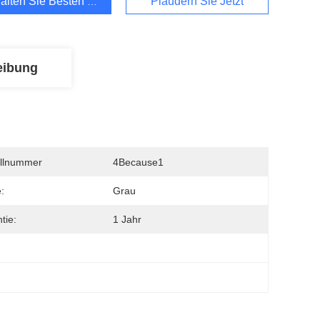
alten Sie Besten Preis
Plaudern Sie Jetzt
eibung
llnummer
4Because1
:
Grau
tie:
1 Jahr