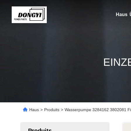
Haus
EINZ
Haus
>
Produits
>
Wasserpumpe 3284162 3802081 Fü
Produits