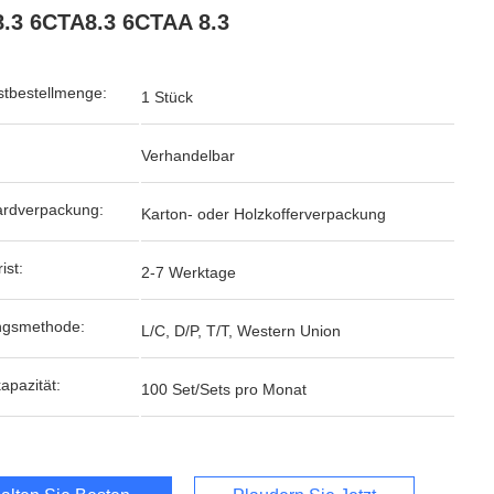
.3 6CTA8.3 6CTAA 8.3
tbestellmenge:
1 Stück
Verhandelbar
ardverpackung:
Karton- oder Holzkofferverpackung
ist:
2-7 Werktage
ngsmethode:
L/C, D/P, T/T, Western Union
kapazität:
100 Set/Sets pro Monat