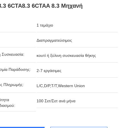
.3 6CTA8.3 6CTAA 8.3 Μηχανή
1 τεμάχιο
Διαπραγματεύσιμος
ή Συσκευασία:
κουτί ή ξύλινη συσκευασία θήκης
σμία Παράδοσης:
2-7 εργάσιμες
ς Πληρωμής:
L/C,D/P,T/T,Western Union
ότητα
100 Σετ/Σετ ανά μήνα
διασμού: