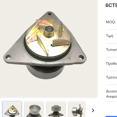
6CT8
MOQ:
Τιμή:
Τυπικ
Προθε
Τρόπο
Δυνατ
Ανεφο