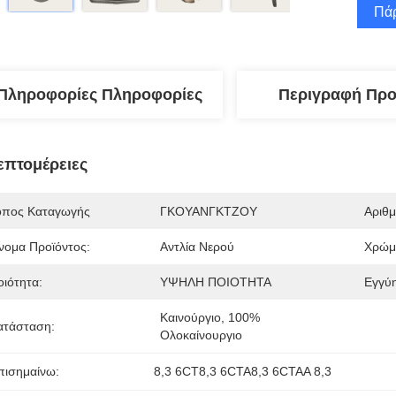
Πάρ
Πληροφορίες Πληροφορίες
Περιγραφή Προ
επτομέρειες
όπος Καταγωγής
ΓΚΟΥΑΝΓΚΤΖΟΥ
Αριθ
νομα Προϊόντος:
Αντλία Νερού
Χρώμ
οιότητα:
ΥΨΗΛΗ ΠΟΙΟΤΗΤΑ
Εγγύ
Καινούργιο, 100% 
ατάσταση:
Ολοκαίνουργιο
πισημαίνω:
8,3 6CT8,3 6CTA8,3 6CTAA 8,3