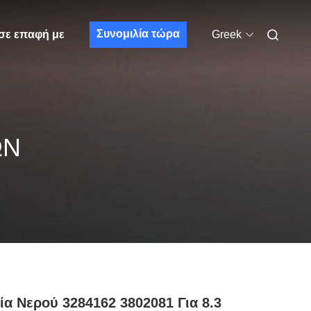
Συνομιλία τώρα
σε επαφή με
Greek
ΩΝ
ία Νερού 3284162 3802081 Για 8.3