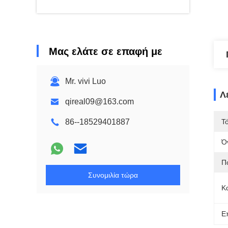
Μας ελάτε σε επαφή με
Mr. vivi Luo
Λ
qireal09@163.com
86--18529401887
Τ
Ό
Π
Συνομιλία τώρα
Κ
Ε