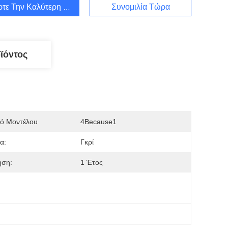
τε Την Καλύτερη Τιμή
Συνομιλία Τώρα
ϊόντος
μό Μοντέλου
4Because1
α:
Γκρί
ηση:
1 Έτος