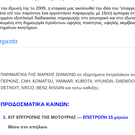
την ίδρυσή της το 2009, η εταιρεία μας ακολουθεί την ιδέα του "επαγ
έτει επί του παρόντος ένα εργοστάσιο παραγωγής με 15ετή εμπειρία 
γμένο εξοπλισμό διαδικασίας παραγωγής στο εσωτερικό και στο εξωτερ
ευμένη στη δημιουργία προϊόντων υψηλής ποιότητας, υψηλής ακρίβεια
ρτημάτων κινητήρων.
ηρεσία
ΠΑΡΑΜΑΤΙΚΑ ΤΗΣ ΜΑΡΚΗΣ DIAMOND σε εξαρτήματα πετρελαϊκών κ
ΠΕΡΚΙΝΣ, CNH, KOMATSU, YANMAR, KUBOTA, HYUNDAI, DAEWOO, 
DETROIT, IVECO, BENZ,NISSAN και ούτω καθεξής;
ΠΡΟΔΟΣΜΑΤΙΚΑ ΚΑΙΝΩΝ:
ΚΙΤ ΕΠΙΤΡΟΠΗΣ ΤΗΣ ΜΟΤΟΥΡΙΑΣ
--- ΕΠΙΣΤΡΟΠΗ 15 μηνών
Μέσα στο σπήλαιο