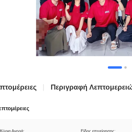
πτομέρειες
Περιγραφή Λεπτομερει
επτομέρειες
Κύρια Αγορά:
Είδος επιχείρησης: