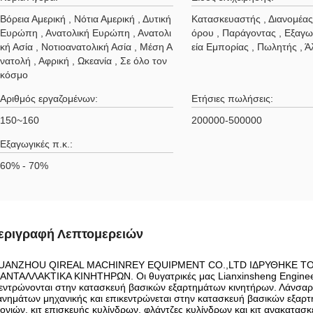
Βόρεια Αμερική , Νότια Αμερική , Δυτική
Κατασκευαστής , Διανομέα
Ευρώπη , Ανατολική Ευρώπη , Ανατολι
όρου , Παράγοντας , Εξαγω
κή Ασία , Νοτιοανατολική Ασία , Μέση Α
εία Εμπορίας , Πωλητής , Ά
νατολή , Αφρική , Ωκεανία , Σε όλο τον
κόσμο
Αριθμός εργαζομένων:
Ετήσιες πωλήσεις:
150~160
200000-500000
Εξαγωγικές π.κ.:
60% - 70%
εριγραφή Λεπτομερειών
UANZHOU QIREAL MACHINREY EQUIPMENT CO.,LTD ΙΔΡΥΘΗΚΕ ΤΟ 
ΑΝΤΑΛΛΑΚΤΙΚΑ ΚΙΝΗΤΗΡΩΝ. Οι θυγατρικές μας Lianxinsheng Engineeri
εντρώνονται στην κατασκευή βασικών εξαρτημάτων κινητήρων. Λάνσαρε
νημάτων μηχανικής και επικεντρώνεται στην κατασκευή βασικών εξαρτ
ονιών, κιτ επισκευής κυλίνδρων, φλάντζες κυλίνδρων και κιτ ανακατασ