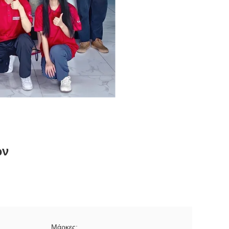
ών
Μάρκες: