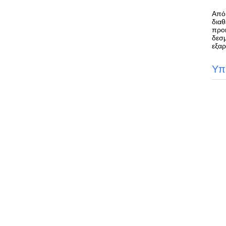
Από 
διαθ
προη
δεσμ
εξα
Υπ