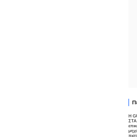
Π
Η G
ΣΤΑ 
επικ
μηχα
πιστ