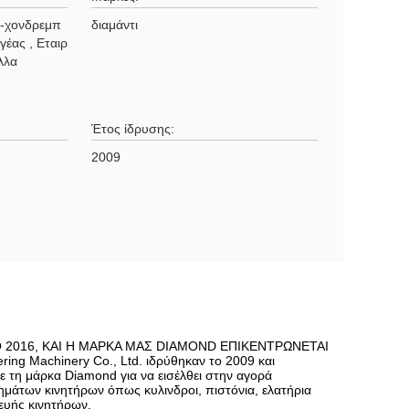
ς-χονδρεμπ
διαμάντι
γέας , Εταιρ
λλα
Έτος ίδρυσης:
2009
2016, ΚΑΙ Η ΜΑΡΚΑ ΜΑΣ DIAMOND ΕΠΙΚΕΝΤΡΩΝΕΤΑΙ
ng Machinery Co., Ltd. ιδρύθηκαν το 2009 και
 τη μάρκα Diamond για να εισέλθει στην αγορά
ημάτων κινητήρων όπως κυλινδροι, πιστόνια, ελατήρια
κευής κινητήρων.