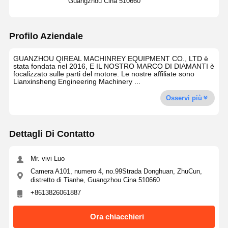
Guangzhou Cina 510660
Profilo Aziendale
GUANZHOU QIREAL MACHINREY EQUIPMENT CO., LTD è
stata fondata nel 2016, E IL NOSTRO MARCO DI DIAMANTI è
focalizzato sulle parti del motore. Le nostre affiliate sono
Lianxinsheng Engineering Machinery ...
Osservi più
Dettagli Di Contatto
Mr. vivi Luo
Camera A101, numero 4, no.99Strada Donghuan, ZhuCun,
distretto di Tianhe, Guangzhou Cina 510660
+8613826061887
Ora chiacchieri