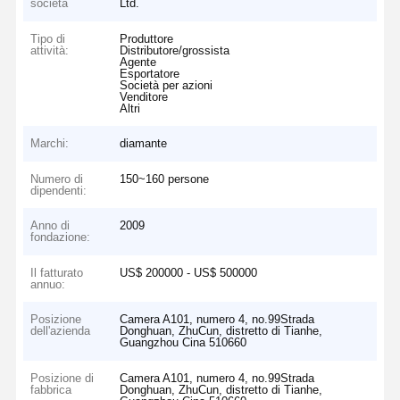
società
Ltd.
Tipo di
Produttore
attività:
Distributore/grossista
Agente
Esportatore
Società per azioni
Venditore
Altri
Marchi:
diamante
Numero di
150~160 persone
dipendenti:
Anno di
2009
fondazione:
Il fatturato
US$ 200000 - US$ 500000
annuo:
Posizione
Camera A101, numero 4, no.99Strada
dell'azienda
Donghuan, ZhuCun, distretto di Tianhe,
Guangzhou Cina 510660
Posizione di
Camera A101, numero 4, no.99Strada
fabbrica
Donghuan, ZhuCun, distretto di Tianhe,