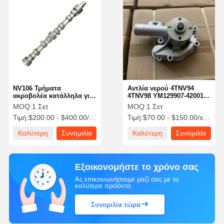
NV106 Τμήματα
Αντλία νερού 4TNV94
ακροβολέα κατάλληλα για
4TNV98 YM129907-42001
κινητήρα YANMAR
129007-42000 12900742000
MOQ:
1 Σετ
MOQ:
1 Σετ
Για κινητήρα ντίζελ
Τιμή:
$200.00 - $400.00/sets
Τιμή:
$70.00 - $150.00/sets
Yanmar
Καλύτερη
Συνομιλία
Καλύτερη
Συνομιλία
τιμή
τώρα
τιμή
τώρα
Εξοικονομήστε το χρόνο σας
Ας επικοινωνήσουμε μαζί σας με τα
καλύτερα προϊόντα.
Συνομιλία τώρα