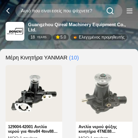
Guangzhou Qireal Machinery Equipment Co.,
Ltd.
18
5.0
Ελεγχμένος προμηθευτής
YEARS
Μέρη Κινητήρα YANMAR
(10)
129004-42001 Αντλία
Αντλία νερού ψύξης
νερού για 4tnv84 4tnv88
κινητήρα 4TNE88
3tnv88 3tne88 Εκσκαφέας
12900142002 129001-42002