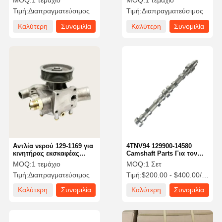
MOQ:
1 τεμάχιο
MOQ:
1 τεμάχιο
PC50 PC40 3D84e 3D88e
YM129001-42002
Τιμή:
Διαπραγματεύσιμος
Τιμή:
Διαπραγματεύσιμος
4D88e
Καλύτερη
Συνομιλία
Καλύτερη
Συνομιλία
τιμή
τώρα
τιμή
τώρα
Αντλία νερού 129-1169 για
4TNV94 129900-14580
κινητήρας εκσκαφέας
Camshaft Parts Για τον
322C 325C
κινητήρα YANMAR
MOQ:
1 τεμάχιο
MOQ:
1 Σετ
Τιμή:
Διαπραγματεύσιμος
Τιμή:
$200.00 - $400.00/sets
Καλύτερη
Συνομιλία
Καλύτερη
Συνομιλία
τιμή
τώρα
τιμή
τώρα