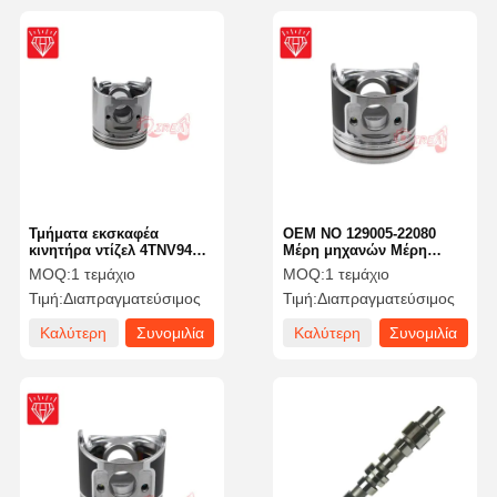
Τμήματα εκσκαφέα
OEM NO 129005-22080
κινητήρα ντίζελ 4TNV94
Μέρη μηχανών Μέρη
Κιτ έμβολο W Ιθ Δαχτυλίδι
κινητήρων ντίζελ 4TNE88
MOQ:
1 τεμάχιο
MOQ:
1 τεμάχιο
έμβολο 129906-22080
Συσκευή έμβολο
Τιμή:
Διαπραγματεύσιμος
Τιμή:
Διαπραγματεύσιμος
Καλύτερη
Συνομιλία
Καλύτερη
Συνομιλία
τιμή
τώρα
τιμή
τώρα