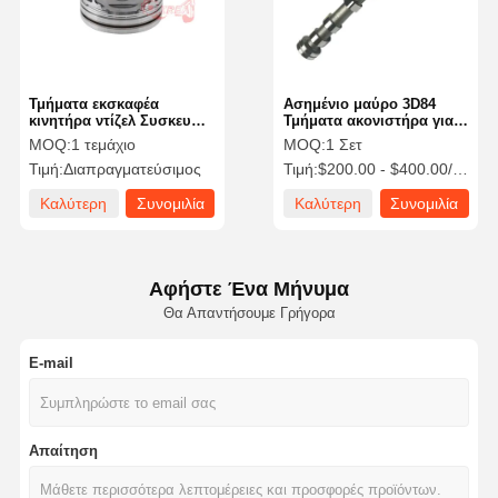
Τμήματα εκσκαφέα
Ασημένιο μαύρο 3D84
κινητήρα ντίζελ Συσκευή
Τμήματα ακονιστήρα για
έμβολο 129908-22080 Για
κινητήρα YANMAR
MOQ:
1 τεμάχιο
MOQ:
1 Σετ
YANMAR 4TNV98
Τιμή:
Διαπραγματεύσιμος
Τιμή:
$200.00 - $400.00/sets
Καλύτερη
Συνομιλία
Καλύτερη
Συνομιλία
τιμή
τώρα
τιμή
τώρα
Αφήστε Ένα Μήνυμα
Θα Απαντήσουμε Γρήγορα
E-mail
Αρχική
Προϊόντα
Σχετικά Με
Γύρος
Σελίδα
Εμάς
Εργοστασίων
Απαίτηση