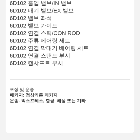
6D102 흡입 밸브/IN 밸브
히노 엔진 파트
6D102 배기 밸브/EX 밸브
6D102 밸브 좌석
YANMAR 엔진 부품
6D102 밸브 가이드
6D102 연결 스틱/CON ROD
웨이차이 엔진 파트
6D102 주류 베어링 세트
퍼킨스 엔진 부품
6D102 연결 막대기 베어링 세트
6D102 연결 스탠드 부시
6D102 캠샤프트 부시
포장 및 운송
패키지: 정상
카튼 패키지
운송: 익스프레스, 항공, 해상 또는 기타