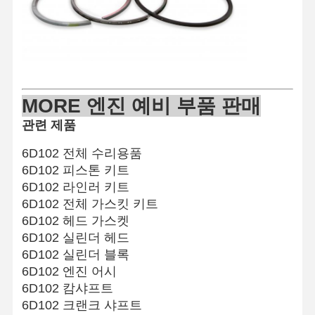
품질 관리
연락처
지금 챗팅하
세요
KOMATSU 엔진 부품
MOR
E 엔진 예비 부품 판매
관련 제품
애벌레 엔진 파트
6D102 전체 수리용품
커민스 엔진 부품
6D102 피스톤 키트
미쓰비시 엔진 부품
6D102 라인러 키트
6D102 전체 가스킷 키트
존 디어 엔진 부품
6D102 헤드 가스켓
6D102 실린더 헤드
DOOSAN 엔진 부품
6D102 실린더 블록
6D102 엔진 어시
EC VOLVO 엔진 부품
6D102 캄샤프트
이스즈 엔진 부품
6D102 크랜크 샤프트