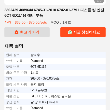
2/3
3802429 4089644 6745-31-2010 6742-01-2791 피스톤 링 엔진
6CT 6D114용 예비 부품
가격：$65.00 - $70.00/sets
MOQ：1세트
최고의 가격
지금 챗팅하세요
제품 설명
원래 장소
광저우
브랜드 이름
Diamond
모델 번호
6CT 6D114
최소 주문 수량
1세트
가격
$65.00 - $70.00/sets
포장 세부 사항
판지 포장
배달 시간
5-10 근무일
지불 조건
L/C, D/P, T/T, 웨스턴 유니온
공급 능력
달 당 100 세트/세트
브랜드 이름
Diamond