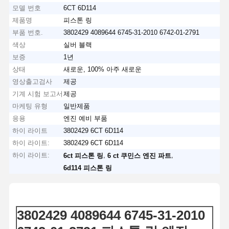
모델 번호
6CT 6D114
제품명
피스톤 링
부품 번호.
3802429 4089644 6745-31-2010 6742-01-2791
색상
실버 블랙
보증
1년
상태
새로운, 100% 아주 새로운
영상출고검사
제공
기계 시험 보고서
제공
마케팅 유형
일반제품
응용
엔진 예비 부품
하이 라이트
3802429 6CT 6D114
하이 라이트:
3802429 6CT 6D114
하이 라이트:
,
,
6ct 피스톤 링
6 ct 쿠민스 엔진 파트
6d114 피스톤 링
3802429 4089644 6745-31-2010