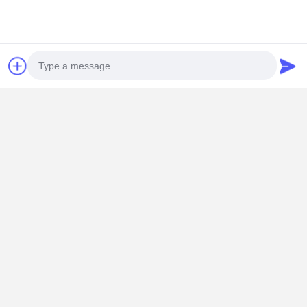
계속하다
추천된 제품
Photo
6D114 워터 펌
굴삭기 R210-5
B3.3 QSB3.3
3095743
프 EFI
R210LC-7H용
QSB4.5 엔진
3028706
3286299 6741-
워터 펌프
부품 워터 펌프
3264258
Video Call
61-1530 엔진
25100-93C00
3800883
3801229
6CT 6CT8.3 굴
C6204611601
3804407 
최고의 가격
최고의 가격
최고의 가격
최고의 가
Audio Call
삭기 PC300-7
4981207
턴 NTA855 
PC350-7
엔진
PC360-7 용
Desktop Site
홈
사이트맵
연락처
사이트맵
개인 정보 정책
품질
KOMATSU 엔진 부품
중국 공장.Copyright © 2026 Guangzhou
Qireal Machinery Equipment Co., Ltd.. All Rights Reserved.