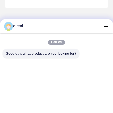
연락처 세부 사항
qireal
Mr. vivi Luo
A101 방 4번, 아니99둥후안 로드, 주쿠운, 티안헤 지구, 광저우 중
국 510660
1:08 PM
+8613826061887
Good day, what product are you looking for?
지금 챗팅하세요
가장 저렴 한 가격 으로
3950549 엔진 예비 부품 피스톤 핀 피스톤 3929161
6CT 6D114