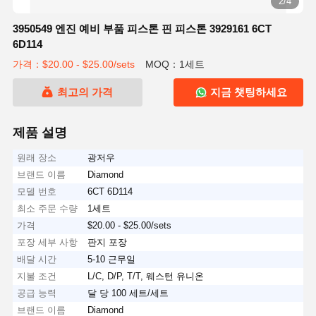
2/4
3950549 엔진 예비 부품 피스톤 핀 피스톤 3929161 6CT
6D114
가격：$20.00 - $25.00/sets
MOQ：1세트
최고의 가격
지금 챗팅하세요
제품 설명
원래 장소
광저우
브랜드 이름
Diamond
모델 번호
6CT 6D114
최소 주문 수량
1세트
가격
$20.00 - $25.00/sets
포장 세부 사항
판지 포장
배달 시간
5-10 근무일
지불 조건
L/C, D/P, T/T, 웨스턴 유니온
공급 능력
달 당 100 세트/세트
브랜드 이름
Diamond