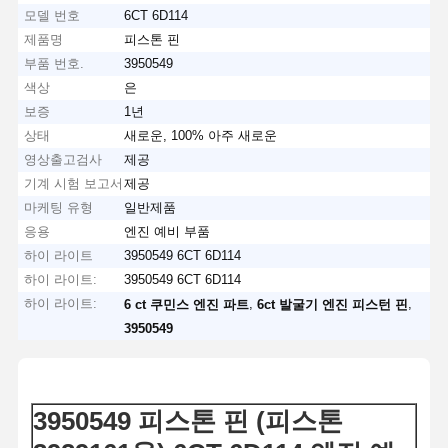
모델 번호
6CT 6D114
제품명
피스톤 핀
부품 번호.
3950549
색상
은
보증
1년
상태
새로운, 100% 아주 새로운
영상출고검사
제공
기계 시험 보고서
제공
마케팅 유형
일반제품
응용
엔진 예비 부품
하이 라이트
3950549 6CT 6D114
하이 라이트:
3950549 6CT 6D114
하이 라이트:
,
,
6 ct 쿠민스 엔진 파트
6ct 발굴기 엔진 피스턴 핀
3950549
3950549 피스톤 핀 (피스톤