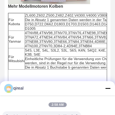
Mehr Modellmotoren Kolben
ZL600,Z602,Z500,Z482,Z402,V4300,V4000,V3800,V3
Für
Die in Absatz 1 genannten Daten werden in der Tabelle 
Kubota
D750,D722,D662,D1803,D1703,D1503,D1463,D1462,D
D1005
4TNV88,4TNV98,3TNV70,3TNV76,4TNE98,3TNE68,3
Für
3TNA72,4TNE94,4TNV84,4TNV94,3TN66,3TNV82,4TN
Yanmar
3TNE88,3TNV80,3TNE66,3TN84,3TNE84,4D88E,3tne
4TN100,2TNV70,3D84-2,4D94E,3TNB84
S4S, L3E, S4L, S3L2, S3L, S6S, K4N, S4Q2, K4E, S4L
K3B, S4E
Für
Einheitliche Prüfungen für die Verwendung von Chemikali
Mitsubishi
werden, sind in der Regel nur für die Verwendung in der
Die in Absatz 1 Buchstabe b genannten Daten werden in
qireal
2:58 AM