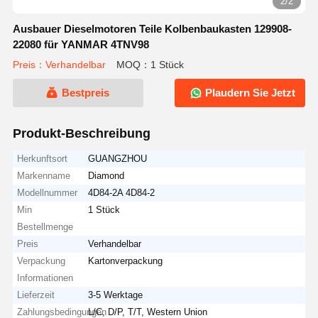
2/2
Ausbauer Dieselmotoren Teile Kolbenbaukasten 129908-
22080 für YANMAR 4TNV98
Preis：Verhandelbar
MOQ：1 Stück
Bestpreis
Plaudern Sie Jetzt
Produkt-Beschreibung
Herkunftsort
GUANGZHOU
Markenname
Diamond
Modellnummer
4D84-2A 4D84-2
Min
1 Stück
Bestellmenge
Preis
Verhandelbar
Verpackung
Kartonverpackung
Informationen
Lieferzeit
3-5 Werktage
Zahlungsbedingungen
L/C, D/P, T/T, Western Union