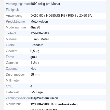
Versorgungsmaterial-
1000-teilig pro Monat
Fähigkeit
Anwendung
DX60-9C / HD380US-R5 / R80-7 / ZX60-5A
Produktname
Motorkolben
Modellnummer
4tnv98
Teile-Nr.
129908-22080
Material
Eisen, Metall
Größe
Standard
Gewicht
0,5 kg
Farbe
grau
Garantie
1 Jahr
Zustand
Neu
Durchmesser
98 mm
Millimeter
CYL.
4
Lieferzeit
3-5 Tage
Zahlungsbedingungen
T/T, Western Union
Markieren:
,
129908-22080 Kolbenbaukasten
,