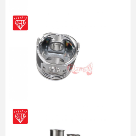
Qualitätskont
Kontakt
Plaudern Sie
Rolle
Jetzt
KOMATSU-Motorteile
Caterpillar-Maschinenteile
Cummins Motorteile
MITSUBISHI Motorteile
Teile für John Deere-Motoren
DOOSAN Motorteile
EG VOLVO Motorteile
Isuzu-Motorteile