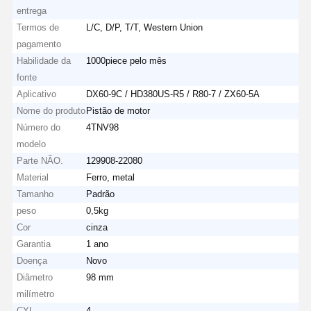
entrega
Termos de
L/C, D/P, T/T, Western Union
pagamento
Habilidade da
1000piece pelo mês
fonte
Aplicativo
DX60-9C / HD380US-R5 / R80-7 / ZX60-5A
Nome do produto
Pistão de motor
Número do
4TNV98
modelo
Parte NÃO.
129908-22080
Material
Ferro, metal
Tamanho
Padrão
peso
0,5kg
Cor
cinza
Garantia
1 ano
Doença
Novo
Diâmetro
98 mm
milímetro
CYL.
4