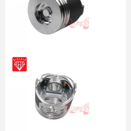
Controle De
Fale
Converse
Qualidade
Conosco
Agora
Peças de motor KOMATSU
peças de motor da lagarta
Peças do motor Cummins
MITSUBISHI Partes de motores
Partes de motores John Deere
DOOSAN Partes de motores
CE VOLVO Partes do motor
Peças de motor Isuzu