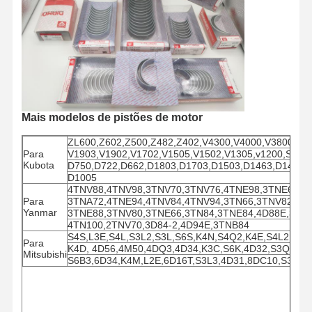
Mais modelos de pistões de motor
ZL600,Z602,Z500,Z482,Z402,V4300,V4000,V3800,V3
Para
V1903,V1902,V1702,V1505,V1502,V1305,v1200,S280
Kubota
D750,D722,D662,D1803,D1703,D1503,D1463,D1462,D
D1005
4TNV88,4TNV98,3TNV70,3TNV76,4TNE98,3TNE68,3
Para
3TNA72,4TNE94,4TNV84,4TNV94,3TN66,3TNV82,4TN
Yanmar
3TNE88,3TNV80,3TNE66,3TN84,3TNE84,4D88E,3tne
4TN100,2TNV70,3D84-2,4D94E,3TNB84
S4S,L3E,S4L,S3L2,S3L,S6S,K4N,S4Q2,K4E,S4L2,K4F
Para
K4D, 4D56,4M50,4DQ3,4D34,K3C,S6K,4D32,S3Q2,K3
Mitsubishi
S6B3,6D34,K4M,L2E,6D16T,S3L3,4D31,8DC10,S3F,6