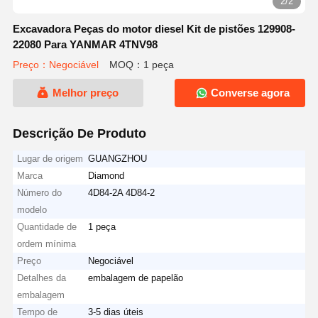
2/2
Excavadora Peças do motor diesel Kit de pistões 129908-
22080 Para YANMAR 4TNV98
Preço：Negociável
MOQ：1 peça
Melhor preço
Converse agora
Descrição De Produto
Lugar de origem
GUANGZHOU
Marca
Diamond
Número do
4D84-2A 4D84-2
modelo
Quantidade de
1 peça
ordem mínima
Preço
Negociável
Detalhes da
embalagem de papelão
embalagem
Tempo de
3-5 dias úteis