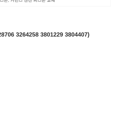
피스톤
, 
커민스 엔진 피스톤 교체
06 3264258 3801229 3804407)