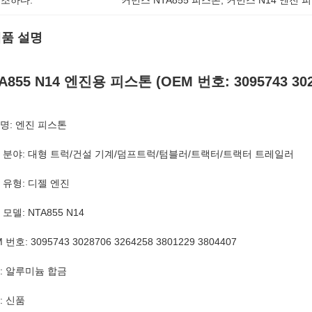
조하다:
커민스 NTA855 피스톤
, 
커민스 N14 엔진 
품 설명
A855 N14 엔진용 피스톤 (OEM 번호: 3095743 30287
명: 엔진 피스톤
 분야: 대형 트럭/건설 기계/덤프트럭/텀블러/트랙터/트랙터 트레일러
 유형: 디젤 엔진
모델: NTA855 N14
 번호: 3095743 3028706 3264258 3801229 3804407
: 알루미늄 합금
: 신품