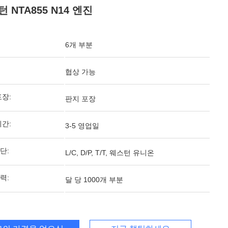
 NTA855 N14 엔진
6개 부분
협상 가능
포장:
판지 포장
기간:
3-5 영업일
단:
L/C, D/P, T/T, 웨스턴 유니온
력:
달 당 1000개 부분