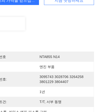
고의 가격을 얻으십시오
지금 챗팅하세요
번호
NTA855 N14
엔진 부품
3095743 3028706 3264258 
번호:
3801229 3804407
1년
조건:
T/T, 서부 동맹