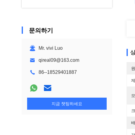
문의하기
Mr. vivi Luo
상
qireal09@163.com
원
86--18529401887
제
모
지금 챗팅하세요
크
배