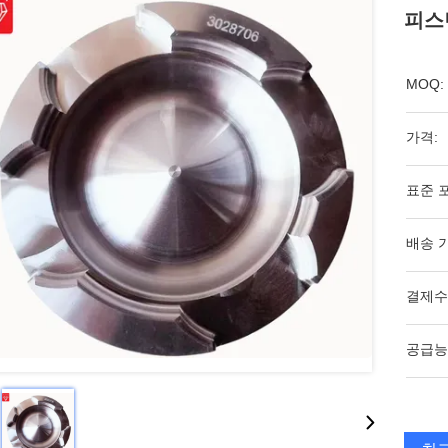
피스턴
MOQ:
가격:
표준 
배송 
결제수
공급능