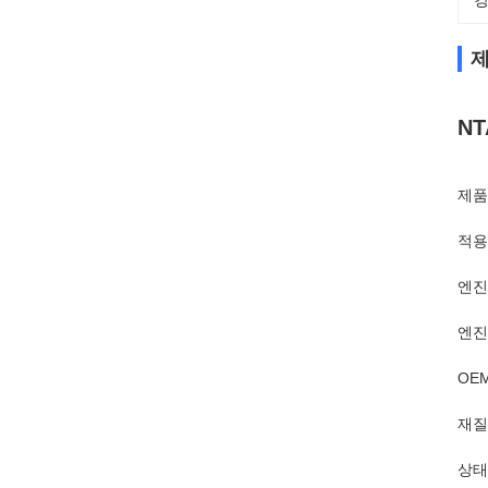
강
제
NT
제품
적용
엔진
엔진 
OEM
재질
상태