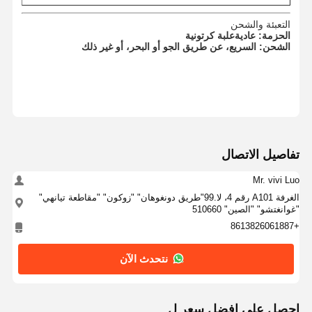
أجزاء محركات HINO
التعبئة والشحن
الحزمة: عادية
علبة كرتونية
أجزاء محرك يانمار
الشحن: السريع، عن طريق الجو أو البحر، أو غير ذلك
أجزاء المحرك Weichai
أجزاء محرك بيركنز
تفاصيل الاتصال
Mr. vivi Luo
الغرفة A101 رقم 4، لا.99"طريق دونغوهان" "زوكون" "مقاطعة تيانهي"
"غوانغتشو" "الصين" 510660
+8613826061887
نتحدث الآن
احصل على افضل سعر ل