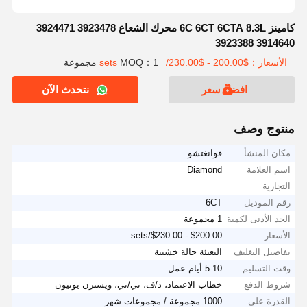
كامينز 6C 6CT 6CTA 8.3L محرك الشعاع 3923478 3924471
3914640 3923388
الأسعار：$200.00 - $230.00/sets
MOQ：1 مجموعة
افضل سعر
نتحدث الآن
منتوج وصف
مكان المنشأ
قوانغتشو
اسم العلامة
Diamond
التجارية
رقم الموديل
6CT
الحد الأدنى لكمية
1 مجموعة
الأسعار
$200.00 - $230.00/sets
تفاصيل التغليف
التعبئة حالة خشبية
وقت التسليم
5-10 أيام عمل
شروط الدفع
خطاب الاعتماد، د/ف، تي/تي، ويسترن يونيون
القدرة على
1000 مجموعة / مجموعات شهر