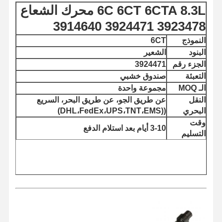
6C 6CT 6CTA 8.3L محرك الشعاع
3923478 3924471 3914640
النموذج
6CT
البنود
الشعير
الجزء رقم
3924471
التعبئة
صندوق خشبي
الـ MOQ
مجموعة واحدة
النقل
عن طريق الجو، عن طريق البحر، السريع
البحري
((DHL،FedEx،UPS،TNT،EMS)
وقت
3-10 أيام بعد استلام الدفع
التسليم