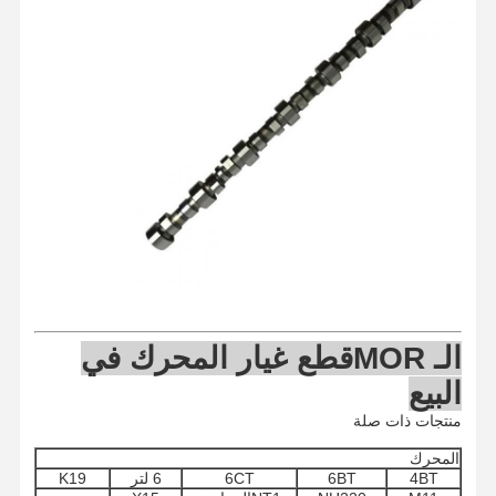
الـ MOR
قطع غيار المحرك في
البيع
منتجات ذات صلة
منزل
المنتجات
حول بنا
جولة في
المعمل
المحرك
4BT
6BT
6CT
6 لتر
K19