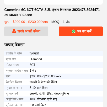
Cummins 6C 6CT 6CTA 8.3L इंजन कैमशाफ्ट 3923478 3924471
3914640 3923388
मूल्य：$200.00 - $230.00/sets
MOQ：1 सेट
सबसे अच्छी कीमत
अब बात करें
उत्पाद विवरण
उत्पत्ति के प्लेस
गुआंगज़ौ
ब्रांड नाम
Diamond
मॉडल संख्या
6CT
न्यूनतम आदेश मात्रा
1 सेट
मूल्य
$200.00 - $230.00/sets
पैकेजिंग विवरण
लकड़ी के केस की पैकिंग
प्रसव के समय
5-10 कार्य दिवस
भुगतान शर्तें
एल/सी, डी/पी, टी/टी, वेस्टर्न यूनियन
आपूर्ति की क्षमता
1000 सेट/सेट प्रति माह
प्रोडक्ट का नाम
5-8 कार्य दिवस