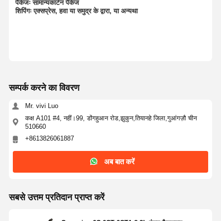
HINO इंजन पार्ट्स
पैकेजः सामान्य
कार्टन पैकेज
शिपिंगः एक्सप्रेस, हवा या समुद्र के द्वारा, या अन्यथा
यानमार इंजन पार्ट्स
वीचाई इंजन के पुर्जे
पर्किन्स इंजन पार्ट्स
सम्पर्क करने का विवरण
Mr. vivi Luo
कक्ष A101 #4, नहीं।99, डोंगहुआन रोड,झुकुन,तियानहे जिला,गुआंगज़ौ चीन
510660
+8613826061887
अब बात करें
सबसे उत्तम प्रतिदान प्राप्त करें