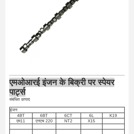
एमओआर
ई इंजन के बिक्री पर स्पेयर
पार्ट्स
संबंधित उत्पाद
इंजन
4BT
6BT
6CT
6L
K19
होम
उत्पाद
हमारे बारे में
फैक्टरी यात्रा
एम11
एनएच 220
NT2
X15