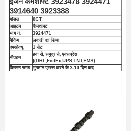
इंजन कैमशाफ्ट 3923478 3924471
3914640 3923388
मॉडल
6CT
आइटम
कैमशाफ्ट
भाग नं.
3924471
पैकिंग
लकड़ी का डिब्बा
एमओक्यू
1 सेट
हवा से, समुद्र से, एक्सप्रेस
नौवहन
((DHL,FedEx,UPS,TNT,EMS)
वितरण समय
भुगतान प्राप्त करने के 3-10 दिन बाद