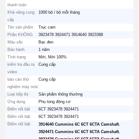
thanh toán
Khả năng cung
1000 bộ / bộ mỗi tháng
cấp
Tên sản phẩm
Trục cam
Phần KHÔNG.
3923478 3924471 3914640 3923388
Màu sắc
Bạc đen
Bảo hành
1 năm
Tình trạng
Mới, Mới 100%
kiểm tra đầu ra
Cung cấp
video
báo cáo thử
Cung cấp
nghiệm máy móc
Loại tiếp thị
Sản phẩm thông thường
Ứng dụng
Phụ tùng động cơ
Điểm nổi bật
6CT 3923478 3924471
Điểm nổi bật:
6CT 3923478 3924471
Điểm nổi bật:
,
3914640 Cummins 6C 6CT 6CTA Camshaft
,
3924471 Cummins 6C 6CT 6CTA Camshaft