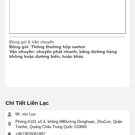
Các bộ phận động cơ HINO
YANMAR Bộ phận động cơ
Bộ phận động cơ Weichai
Đóng gói & Vận chuyển
Đóng gói: Thông thường
hộp carton
Phụ tùng động cơ Perkins
Vận chuyển: chuyển phát nhanh, bằng đường hàng
không hoặc đường biển, hoặc khác
Chi Tiết Liên Lạc
Mr. vivi Luo
Phòng A101 số 4, không.99Đường Donghuan, ZhuCun, Quận
Tianhe, Quảng Châu Trung Quốc 510660
+8613826061887