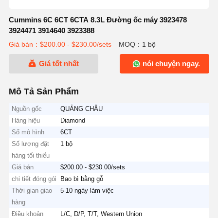
Cummins 6C 6CT 6CTA 8.3L Đường ốc máy 3923478
3924471 3914640 3923388
Giá bán：$200.00 - $230.00/sets
MOQ：1 bộ
Giá tốt nhất
nói chuyện ngay.
Mô Tả Sản Phẩm
Nguồn gốc
QUẢNG CHÂU
Hàng hiệu
Diamond
Số mô hình
6CT
Số lượng đặt
1 bộ
hàng tối thiểu
Giá bán
$200.00 - $230.00/sets
chi tiết đóng gói
Bao bì bằng gỗ
Thời gian giao
5-10 ngày làm việc
hàng
Điều khoản
L/C, D/P, T/T, Western Union