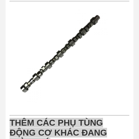
THÊM
CÁC PHỤ TÙNG
Nhà
Sản Phẩm
Về Chúng
Tham Quan
Tôi
Nhà Máy
ĐỘNG CƠ KHÁC ĐANG