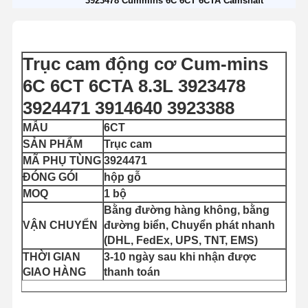
3923478 Cummins 6C 6CT 6CTA Camshaft
Trục cam động cơ Cum-mins
6C 6CT 6CTA 8.3L 3923478
3924471 3914640 3923388
MẪU
6CT
SẢN PHẨM
Trục cam
MÃ PHỤ TÙNG
3924471
ĐÓNG GÓI
hộp gỗ
MOQ
1 bộ
Bằng đường hàng không, bằng
VẬN CHUYỂN
đường biển, Chuyển phát nhanh
(DHL, FedEx, UPS, TNT, EMS)
THỜI GIAN
3-10 ngày sau khi nhận được
GIAO HÀNG
thanh toán