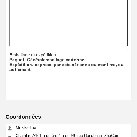
Pièces de moteur Hino
YANMAR Pièces de moteur
pièces de moteur de weichai
Pièces de moteur Perkins
Emballage et expédition
Paquet: Général
emballage cartonné
Expédition: express, par voie aérienne ou maritime, ou
autrement
Coordonnées
Mr. vivi Luo
Chambre A101, numéro 4, non.99, rue Donghuan, ZhuCun,