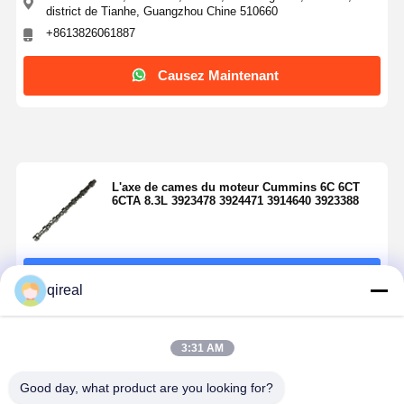
district de Tianhe, Guangzhou Chine 510660
+8613826061887
Causez Maintenant
L'axe de cames du moteur Cummins 6C 6CT
6CTA 8.3L 3923478 3924471 3914640 3923388
Continuer
qireal
Produits Recommandés
3:31 AM
Good day, what product are you looking for?