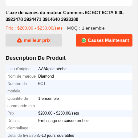
L'axe de cames du moteur Cummins 6C 6CT 6CTA 8.3L
3923478 3924471 3914640 3923388
Prix：$200.00 - $230.00/sets
MOQ：1 ensemble
meilleur prix
Causez Maintenant
Description De Produit
Lieu d'origine
AA/4/pile sèche
Nom de marque
Diamond
Numéro de
6CT
modèle
Quantité de
1 ensemble
commande min
Prix
$200.00 - $230.00/sets
Détails
Emballage de caisse en bois
d'emballage
Délai de livraison
5-10 jours ouvrables