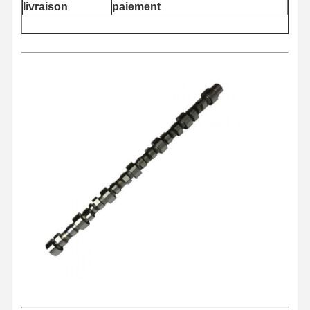
livraison
paiement
Aperçu
Produits
A Propos De
Visite D'usine
Nous