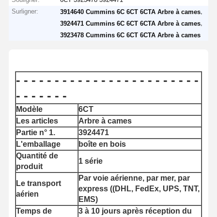
Surligner:
,
3914640 Cummins 6C 6CT 6CTA Arbre à cames
,
3924471 Cummins 6C 6CT 6CTA Arbre à cames
3923478 Cummins 6C 6CT 6CTA Arbre à cames
- - - - - - - - - - - - - - - - - - - - - - - -
- - - - - - -
Modèle
6CT
Les articles
Arbre à cames
Partie n° 1.
3924471
L'emballage
boîte en bois
Quantité de
1 série
produit
Par voie aérienne, par mer, par
Le transport
express ((DHL, FedEx, UPS, TNT,
aérien
EMS)
Temps de
3 à 10 jours après réception du