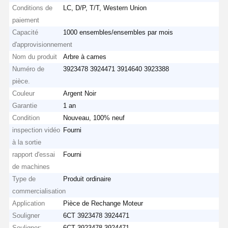
Conditions de
LC, D/P, T/T, Western Union
paiement
Capacité
1000 ensembles/ensembles par mois
d'approvisionnement
Nom du produit
Arbre à cames
Numéro de
3923478 3924471 3914640 3923388
pièce.
Couleur
Argent Noir
Garantie
1 an
Condition
Nouveau, 100% neuf
inspection vidéo
Fourni
à la sortie
rapport d'essai
Fourni
de machines
Type de
Produit ordinaire
commercialisation
Application
Pièce de Rechange Moteur
Souligner
6CT 3923478 3924471
Souligner:
6CT 3923478 3924471