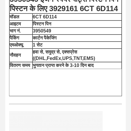
पिस्टन के लिए 3929161 6CT 6D114
मॉडल
6CT 6D114
आइटम
पिस्टन पिन
भाग नं.
3950549
पैकिंग
कार्टन पैकेजिंग
एमओक्यू
1 सेट
हवा से, समुद्र से, एक्सप्रेस
नौवहन
((DHL,FedEx,UPS,TNT,EMS)
वितरण समय
भुगतान प्राप्त करने के 3-10 दिन बाद