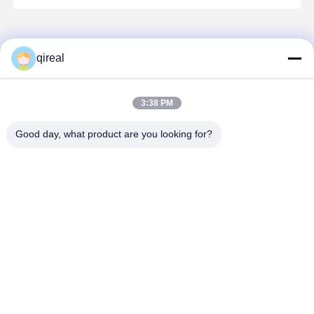
सम्पर्क करने का विवरण
qireal
Mr. vivi Luo
कक्ष A101 #4, नहीं।99, डोंगहुआन रोड,झुकुन,तियानहे जिला,गुआंगज़ौ चीन
510660
3:38 PM
+8613826061887
Good day, what product are you looking for?
अब बात करें
सबसे उत्तम प्रतिदान प्राप्त करें
3950549 इंजन स्पेयर पार्ट्स पिस्टन पिन पिस्टन के लिए
3929161 6CT 6D114
जारी रखें