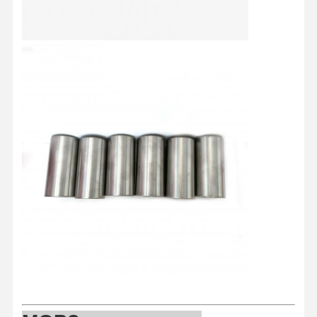
Контроль
Контактные
Побеседуйте
Качества
Данные
Теперь
Детали двигателя KOMATSU
машинные части гусеницы
Cummins двигателя
Части двигателей MITSUBISHI
Части двигателей John Deere
Части двигателя DOOSAN
Части двигателя EC VOLVO
Детали двигателя Исузу