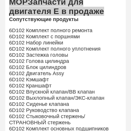
МОР
Запчасти для
двигателя E в продаже
Машинные части Hino
Сопутствующие продукты
Части двигателей YANMAR
6D102 Комплект полного ремонта
машинные части weichai
6D102 Комплект с поршнями
6D102 Набор линейки
Детали двигателя Perkins
6D102 Комплект полного уплотнения
6D102 Застежка головы
6D102 Голова цилиндра
6D102 Блок цилиндров
6D102 Двигатель Assy
6D102 Кэмшафт
6D102 Краншафт
6D102 Впускной клапан/ВВ клапан
6D102 Выхлопный клапан/ЭКС-клапан
6D102 Сиденье клапана
6D102 Руководство клапана
6D102 Стыковочный стержень/
СТРАНОВНЫЙ стержень
6D102 Комплект основных подшипников