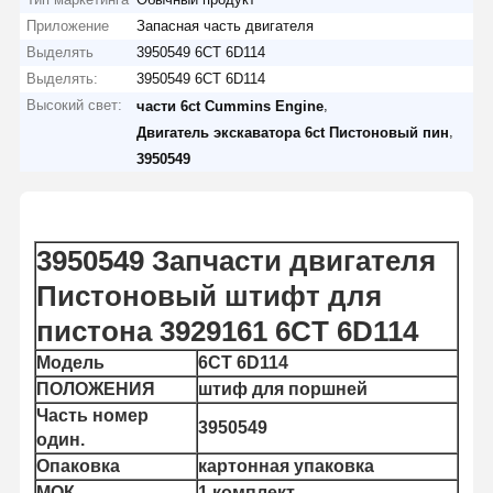
Приложение
Запасная часть двигателя
Выделять
3950549 6CT 6D114
Выделять:
3950549 6CT 6D114
Высокий свет:
,
части 6ct Cummins Engine
,
Двигатель экскаватора 6ct Пистоновый пин
3950549
3950549 Запчасти двигателя
Пистоновый штифт для
пистона 3929161 6CT 6D114
Модель
6CT 6D114
ПОЛОЖЕНИЯ
штиф для поршней
Часть номер
3950549
один.
Опаковка
картонная упаковка
МОК
1 комплект