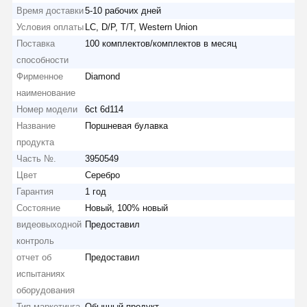
Время доставки
5-10 рабочих дней
Условия оплаты
LC, D/P, T/T, Western Union
Поставка
100 комплектов/комплектов в месяц
способности
Фирменное
Diamond
наименование
Номер модели
6ct 6d114
Название
Поршневая булавка
продукта
Часть №.
3950549
Цвет
Серебро
Гарантия
1 год
Состояние
Новый, 100% новый
видеовыходной
Предоставил
контроль
отчет об
Предоставил
испытаниях
оборудования
Тип маркетинга
Обычный продукт