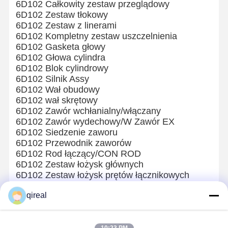
6D102 Całkowity zestaw przeglądowy
6D102 Zestaw tłokowy
Części silników HINO
6D102 Zestaw z linerami
6D102 Kompletny zestaw uszczelnienia
Części silników YANMAR
6D102 Gasketa głowy
6D102 Głowa cylindra
Części silnika Weichai
6D102 Blok cylindrowy
6D102 Silnik Assy
Części silnika Perkinsa
6D102 Wał obudowy
6D102 wał skrętowy
6D102 Zawór wchłanialny/włączany
6D102 Zawór wydechowy/W Zawór EX
6D102 Siedzenie zaworu
6D102 Przewodnik zaworów
6D102 Rod łączący/CON ROD
6D102 Zestaw łożysk głównych
6D102 Zestaw łożysk prętów łącznikowych
6D102 Łącznik
qireal
6D102 Kręgosłup wałkowy