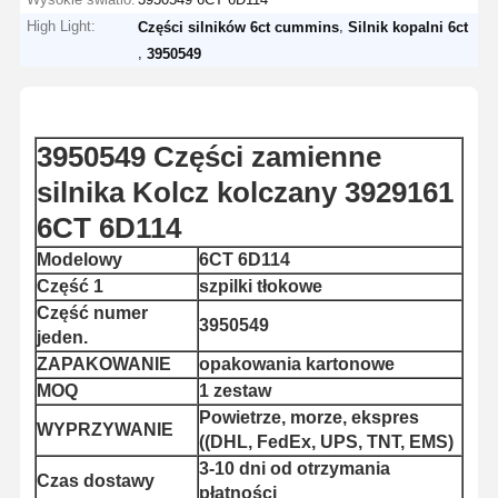
High Light:
,
Części silników 6ct cummins
Silnik kopalni 6ct
,
3950549
3950549 Części zamienne
silnika Kolcz kolczany 3929161
6CT 6D114
Modelowy
6CT 6D114
Część 1
szpilki tłokowe
Część numer
3950549
jeden.
ZAPAKOWANIE
opakowania kartonowe
MOQ
1 zestaw
Powietrze, morze, ekspres
WYPRZYWANIE
((DHL, FedEx, UPS, TNT, EMS)
3-10 dni od otrzymania
Czas dostawy
płatności