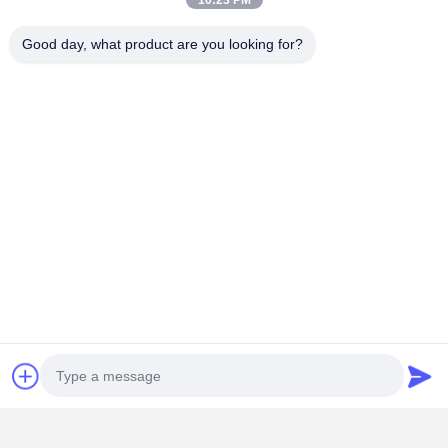
10:23 PM
Opakowanie i wysyłka
Opakowanie:
opakowanie kartonowe
Good day, what product are you looking for?
Wysyłka: ekspresowa, lotnicza lub morska lub inna
Szczegóły Kontaktu
Mr. vivi Luo
Pokój A101, nr 4.99Droga Donghuan, ZhuCun, dzielnica Tianhe,
Guangzhou CHINA 510660
+8613826061887
Rozmawiaj teraz.
Uzyskaj Najlepszą Cenę Za