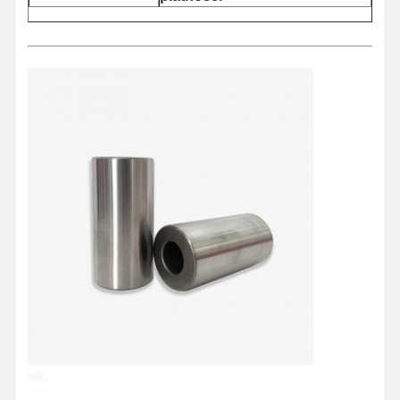
Dom
Produkty
O Nas
Wycieczka
Po Fabryce