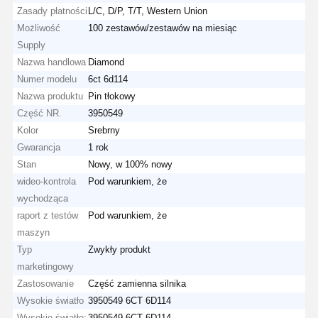
Zasady płatności
L/C, D/P, T/T, Western Union
Możliwość
100 zestawów/zestawów na miesiąc
Supply
Nazwa handlowa
Diamond
Numer modelu
6ct 6d114
Nazwa produktu
Pin tłokowy
Część NR.
3950549
Kolor
Srebrny
Gwarancja
1 rok
Stan
Nowy, w 100% nowy
wideo-kontrola
Pod warunkiem, że
wychodząca
raport z testów
Pod warunkiem, że
maszyn
Typ
Zwykły produkt
marketingowy
Zastosowanie
Część zamienna silnika
Wysokie światło
3950549 6CT 6D114
Wysokie światło:
3950549 6CT 6D114