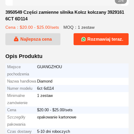
2/4
3950549 Części zamienne silnika Kolcz kolczany 3929161
6CT 6D114
Cena：$20.00 - $25.00/sets
MOQ：1 zestaw
Najlepsza cena
Rozmawiaj teraz.
Opis Produktu
Miejsce
GUANGZHOU
pochodzenia
Nazwa handlowa
Diamond
Numer modelu
6ct 6d114
Minimalne
1 zestaw
zamówienie
Cena
$20.00 - $25.00/sets
Szczegóły
opakowanie kartonowe
pakowania
Czas dostawy
5-10 dni roboczych